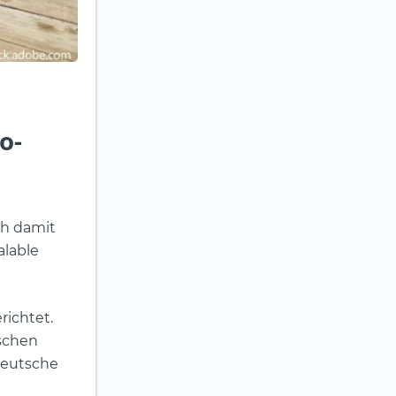
o-
ch damit
alable
richtet.
tschen
deutsche