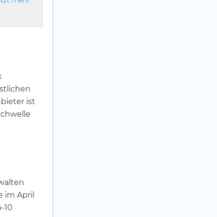
etzt mehr
k
stlichen
ieter ist
schwelle
rwalten
 im April
p-10