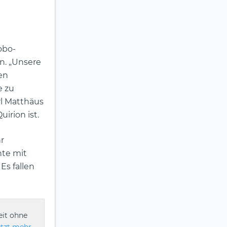
obo-
. „Unsere
en
e zu
l Matthäus
irion ist.
hr
nte mit
Es fallen
eit ohne