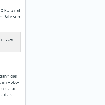
00 Euro mit
en Rate von
 mit der
t dann das
st im Robo-
immt für
 anfallen