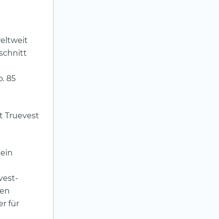
eltweit
schnitt
o. 85
t Truevest
tein
vest-
ren
r für