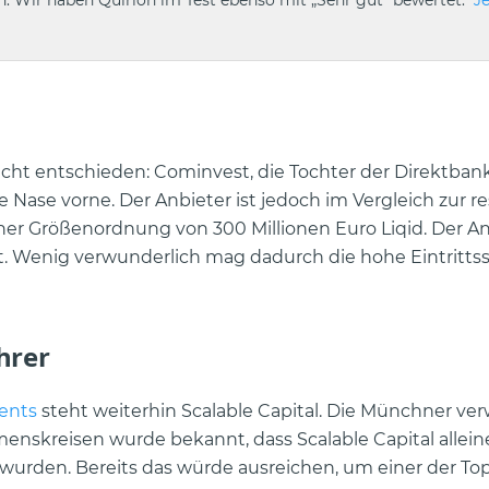
n. Wir haben Quirion im Test ebenso mit „Sehr gut“ bewertet.
J
cht entschieden: Cominvest, die Tochter der Direktban
 Nase vorne. Der Anbieter ist jedoch im Vergleich zur re
ner Größenordnung von 300 Millionen Euro Liqid. Der Anb
 Wenig verwunderlich mag dadurch die hohe Eintritts
hrer
ents
steht weiterhin Scalable Capital. Die Münchner ve
enskreisen wurde bekannt, dass Scalable Capital alleine
wurden. Bereits das würde ausreichen, um einer der To