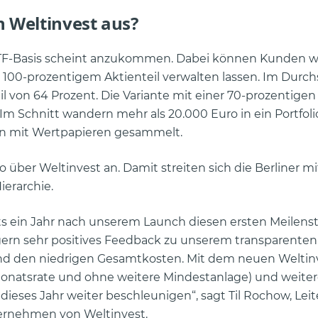
n Weltinvest aus?
ETF-Basis scheint anzukommen. Dabei können Kunden w
nd 100-prozentigem Aktienteil verwalten lassen. Im Durch
l von 64 Prozent. Die Variante mit einer 70-prozentigen
 Im Schnitt wandern mehr als 20.000 Euro in ein Portfoli
en mit Wertpapieren gesammelt.
über Weltinvest an. Damit streiten sich die Berliner mi
erarchie.
eits ein Jahr nach unserem Launch diesen ersten Meilens
ern sehr positives Feedback zu unserem transparenten
und den niedrigen Gesamtkosten. Mit dem neuen Weltin
onatsrate und ohne weitere Mindestanlage) und weite
es Jahr weiter beschleunigen“, sagt Til Rochow, Leite
ernehmen von Weltinvest.