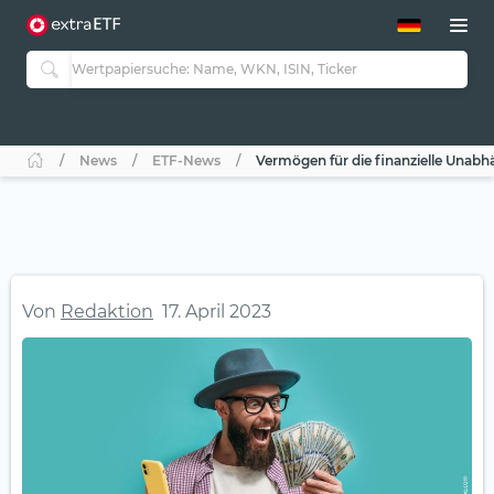
ETF-Guide 2.0
ETF-Explorer
Guide Aktive ETFs
Studien
Aktive ETFs
News
ETF-News
Vermögen für die finanzielle Unabha
ETF-Sparpläne
Portfolio-ETFs
Von
Redaktion
17. April 2023