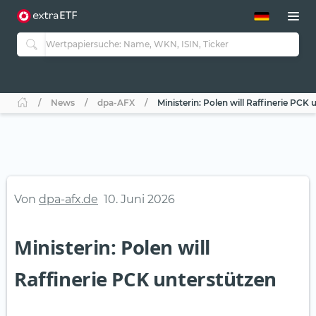
ETF-Guide 2.0
ETF-Explorer
Guide Aktive ETFs
Studien
Aktive ETFs
News
dpa-AFX
Ministerin: Polen will Raffinerie PCK 
ETF-Sparpläne
Portfolio-ETFs
Von
dpa-afx.de
10. Juni 2026
Ministerin: Polen will
Raffinerie PCK unterstützen