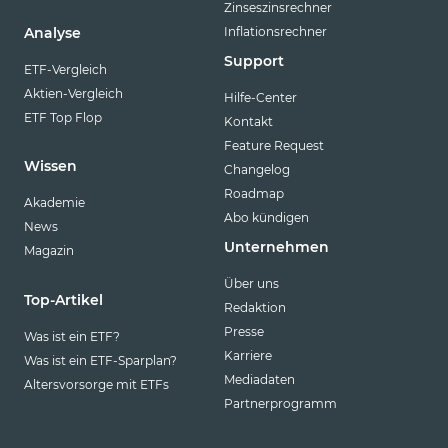
Zinseszinsrechner
Inflationsrechner
Analyse
Support
ETF-Vergleich
Aktien-Vergleich
Hilfe-Center
ETF Top Flop
Kontakt
Feature Request
Wissen
Changelog
Roadmap
Akademie
Abo kündigen
News
Unternehmen
Magazin
Über uns
Top-Artikel
Redaktion
Presse
Was ist ein ETF?
Karriere
Was ist ein ETF-Sparplan?
Mediadaten
Altersvorsorge mit ETFs
Partnerprogramm