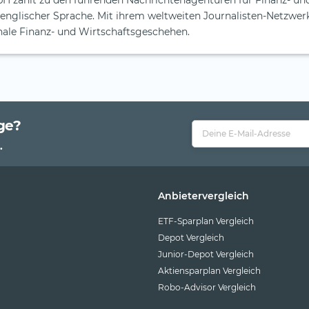
H zählt zu den führenden Nachrichtenagenturen für Finanz- un
englischer Sprache. Mit ihrem weltweiten Journalisten-Netzwerk
nale Finanz- und Wirtschaftsgeschehen.
ge?
.
Anbietervergleich
ETF-Sparplan Vergleich
Depot Vergleich
Junior-Depot Vergleich
Aktiensparplan Vergleich
Robo-Advisor Vergleich