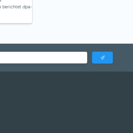
d
 berichtet dpa-