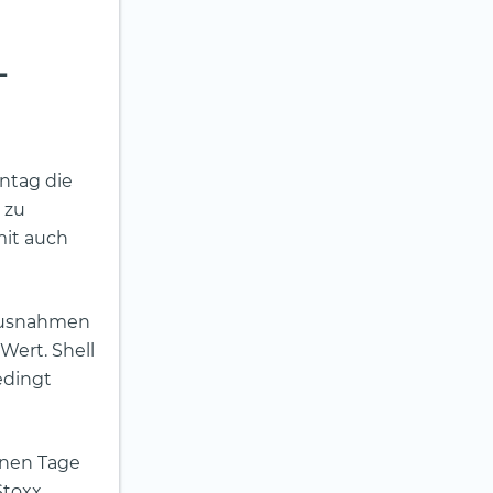
-
ntag die
 zu
mit auch
 Ausnahmen
Wert. Shell
edingt
enen Tage
Stoxx