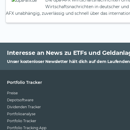
Die dpa-AFX Wirtschaftsnachrichten Gmb
Wirtschaftsnachrichten in deutscher und 
AFX unabhängig, zuverlässig und schnell über das internatio
Interesse an News zu ETFs und Geldanla
Unser kostenloser Newsletter hält dich auf dem Laufenden
Portfolio Tracker
Preise
Depotsoftware
Dividenden Tracker
Portfolioanalyse
Portfolio Tracker
Portfolio Tracking App