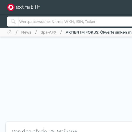
News
dpa-AFX
AKTIEN IM FOKUS: Ölwerte sinken m
Von
dpa-afx.de
25. Mai 2026