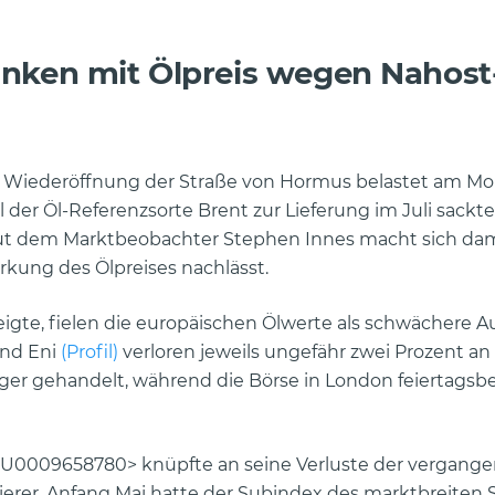
inken mit Ölpreis wegen Nahost
 Wiederöffnung der Straße von Hormus belastet am Mo
l der Öl-Referenzsorte Brent zur Lieferung im Juli sackte
aut dem Marktbeobachter Stephen Innes macht sich da
irkung des Ölpreises nachlässt.
zeigte, fielen die europäischen Ölwerte als schwächere
nd Eni
(Profil)
verloren jeweils ungefähr zwei Prozent an 
ger gehandelt, während die Börse in London feiertagsb
<EU0009658780> knüpfte an seine Verluste der vergang
lierer. Anfang Mai hatte der Subindex des marktbreiten 