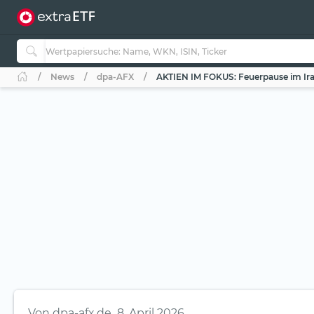
News
dpa-AFX
AKTIEN IM FOKUS: Feuerpause im Ira
Von
dpa-afx.de
8. April 2026