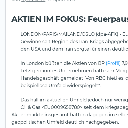
AKTIEN IM FOKUS: Feuerpause
LONDON/PARIS/MAILAND/OSLO (dpa-AFX) - Europ
Gewinne seit Beginn des Iran-Kriegs abgege
den USA und dem Iran sorgte für einen deutli
In London büßten die Aktien von BP
(Profil)
7,9
Letztgenanntes Unternehmen hatte am Morgen e
Handelsgeschäft gemeldet. Von RBC hieß es, da
beispiellose Umfeld widerspiegelt".
Das half im aktuellen Umfeld jedoch nur weni
Oil & Gas <EU0009658780> seit dem Kriegsbegi
Aktienmärkte insgesamt hatten dagegen im selbe
geopolitischen Umfeld deutlich nachgegeben.