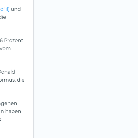
ofil)
und
die
16 Prozent
u vom
Donald
ormus, die
angenen
ten haben
s