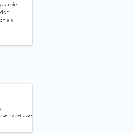
koprämie
 den
on als
d
 berichtet dpa-