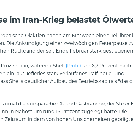
 im Iran-Krieg belastet Ölwert
äische Ölaktien haben am Mittwoch einen Teil ihrer k
ben. Die Ankündigung einer zweiwöchigen Feuerpause z
chen Rückgang der seit Ende Februar stark gestiegenen 
 Prozent ein, während Shell
(Profil)
um 6,7 Prozent nach
in laut Jefferies stark verlaufenes Raffinerie- und
ss Shells deutlicher Aufbau des Betriebskapitals "das d
g, zumal die europäische Öl- und Gasbranche, der Stoxx
nn in Nahost um rund 15 Prozent zugelegt hatte. Die
n Zeitraum in dem von hohen Unsicherheiten geprägt