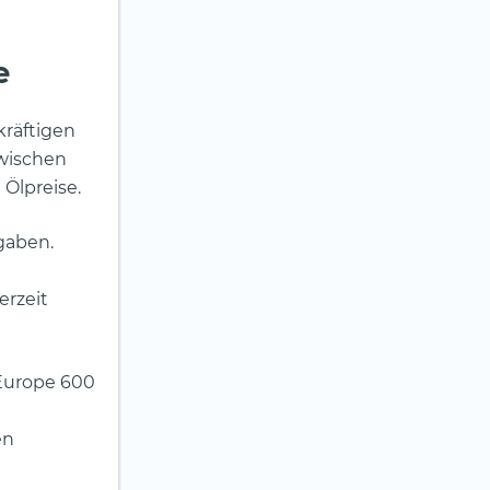
e
räftigen
wischen
Ölpreise.
gaben.
erzeit
 Europe 600
en