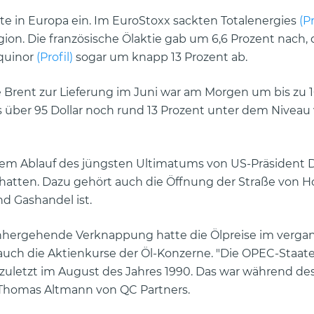
e in Europa ein. Im EuroStoxx sackten Totalenergies
(Pr
ion. Die französische Ölaktie gab um 6,6 Prozent nach, 
Equinor
(Profil)
sogar um knapp 13 Prozent ab.
rte Brent zur Lieferung im Juni war am Morgen um bis zu 
twas über 95 Dollar noch rund 13 Prozent unter dem Nivea
r dem Ablauf des jüngsten Ultimatums von US-Präsident 
hatten. Dazu gehört auch die Öffnung der Straße von H
d Gashandel ist.
inhergehende Verknappung hatte die Ölpreise im verg
auch die Aktienkurse der Öl-Konzerne. "Die OPEC-Staa
 zuletzt im August des Jahres 1990. Das war während de
 Thomas Altmann von QC Partners.