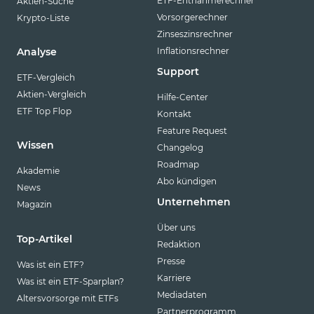
ETF-Entnahmerechner
Aktien-Suche
Vorsorgerechner
Krypto-Liste
Zinseszinsrechner
Inflationsrechner
Analyse
Support
ETF-Vergleich
Aktien-Vergleich
Hilfe-Center
ETF Top Flop
Kontakt
Feature Request
Wissen
Changelog
Roadmap
Akademie
Abo kündigen
News
Unternehmen
Magazin
Über uns
Top-Artikel
Redaktion
Presse
Was ist ein ETF?
Karriere
Was ist ein ETF-Sparplan?
Mediadaten
Altersvorsorge mit ETFs
Partnerprogramm