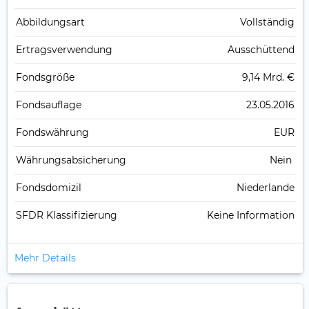
Abbildungs­art
Vollständig
Ertrags­verwendung
Ausschüttend
Fonds­größe
9,14 Mrd. €
Fonds­auflage
23.05.2016
Fonds­währung
EUR
Währungsabsicherung
Nein
Fondsdomizil
Niederlande
SFDR Klassifizierung
Keine Information
Mehr Details