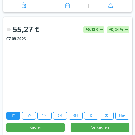
55,27 €
+0,13 €
+0,24 %
07.08.2026
1T
1W
1M
3M
6M
1J
3J
Max
Kaufen
Verkaufen