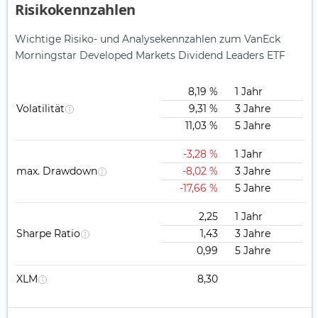
Risikokennzahlen
Wichtige Risiko- und Analysekennzahlen zum VanEck
Morningstar Developed Markets Dividend Leaders ETF
8,19 %
1 Jahr
Volatilität
9,31 %
3 Jahre
11,03 %
5 Jahre
-3,28 %
1 Jahr
max. Drawdown
-8,02 %
3 Jahre
-17,66 %
5 Jahre
2,25
1 Jahr
Sharpe Ratio
1,43
3 Jahre
0,99
5 Jahre
XLM
8,30