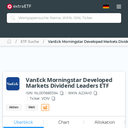
ETF-Guide 2.0
ETF-Explorer
Guide Aktive ETFs
Studien
Aktive ETFs
ETF Suche
VanEck Morningstar Developed Markets Divid
ETF-Sparpläne
Portfolio-ETFs
VanEck Morningstar Developed
Markets Dividend Leaders ETF
ISIN:
NL0011683594
WKN
: A2JAHJ
Ticker:
VDIV
Aktien
Welt
Überblick
Chart
Allokation