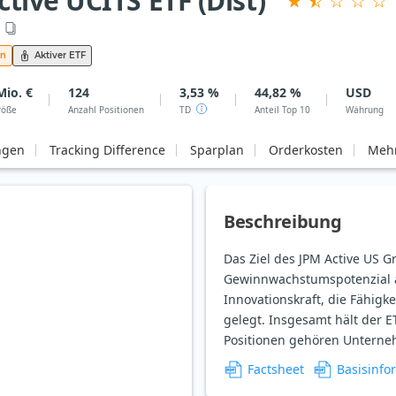
ive UCITS ETF (Dist)
an
Aktiver ETF
Mio. €
124
3,53 %
44,82 %
USD
röße
Anzahl Positionen
TD
Anteil Top 10
Währung
ngen
Tracking Difference
Sparplan
Orderkosten
Mehr
Beschreibung
Das Ziel des JPM Active US 
Gewinnwachstumspotenzial a
Innovationskraft, die Fähig
gelegt. Insgesamt hält der E
Positionen gehören Unterne
Factsheet
Basisinfo