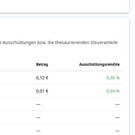
ie Ausschüttungen bzw. die thesaurierenden Steueranteile
Betrag
Ausschüttungsrendite
0,12 €
0,36 %
0,01 €
0,04 %
—
—
—
—
—
—