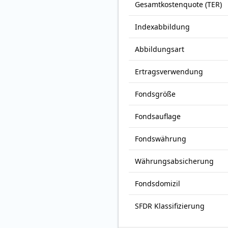
Gesamt­kosten­quote (TER)
Index­abbildung
Abbildungs­art
Ertrags­verwendung
Fonds­größe
Fonds­auflage
Fonds­währung
Währungsabsicherung
Fondsdomizil
SFDR Klassifizierung