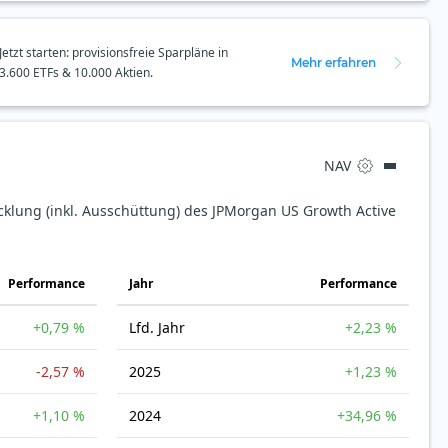
Jetzt starten: provisionsfreie Sparpläne in
Mehr erfahren
3.600 ETFs & 10.000 Aktien.
NAV
cklung (inkl. Ausschüttung) des JPMorgan US Growth Active
Perfor­mance
Jahr
Perfor­mance
+0,79 %
Lfd. Jahr
+2,23 %
-2,57 %
2025
+1,23 %
+1,10 %
2024
+34,96 %