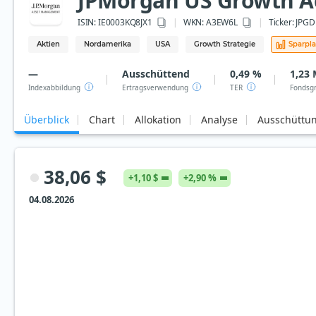
JPMorgan US Growth Act
ISIN:
IE0003KQ8JX1
WKN
: A3EW6L
Ticker:
JPGD
Aktien
Nordamerika
USA
Growth Strategie
Sparpl
—
Ausschüttend
0,49 %
1,23 
Indexabbildung
Ertragsverwendung
TER
Fondsg
Überblick
Chart
Allokation
Analyse
Ausschüttu
38,06 $
+1,10 $
+2,90 %
04.08.2026