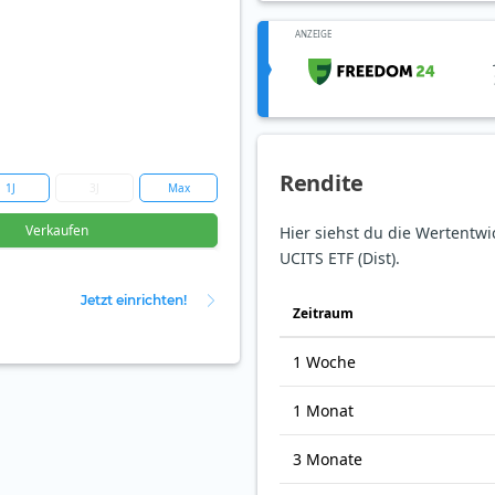
ANZEIGE
Rendite
1J
3J
Max
Verkaufen
Hier siehst du die Wertentwi
UCITS ETF (Dist).
Jetzt einrichten!
Zeit­raum
1 Woche
1 Monat
3 Monate