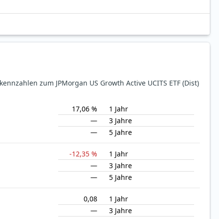
ekennzahlen zum JPMorgan US Growth Active UCITS ETF (Dist)
17,06 %
1 Jahr
—
3 Jahre
—
5 Jahre
-12,35 %
1 Jahr
—
3 Jahre
—
5 Jahre
0,08
1 Jahr
—
3 Jahre