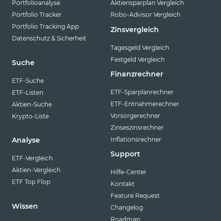
Portfolioanalyse
Aktiensparplan Vergleich
VanEck
Portfolio Tracker
Robo-Advisor Vergleich
Vanguard
Portfolio Tracking App
Zinsvergleich
Datenschutz & Sicherheit
Virtune
Tagesgeld Vergleich
WisdomTree
Festgeld Vergleich
Suche
Finanzrechner
XACT
ETF-Suche
ETF-Sparplanrechner
ETF-Listen
Xtrackers
ETF-Entnahmerechner
Aktien-Suche
YourIndex
Vorsorgerechner
Krypto-Liste
Zinseszinsrechner
Inflationsrechner
Analyse
Support
ETF-Vergleich
Aktien-Vergleich
Hilfe-Center
ETF Top Flop
Kontakt
Feature Request
Wissen
Changelog
Roadmap