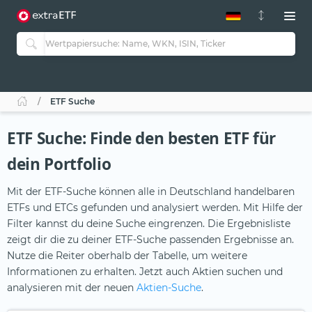
ETF-Guide 2.0
ETF-Explorer
Guide Aktive ETFs
Studien
Aktive ETFs
ETF Suche
ETF-Sparpläne
Portfolio-ETFs
ETF Suche: Finde den besten ETF für
dein Portfolio
Mit der ETF-Suche können alle in Deutschland handelbaren
ETFs und ETCs gefunden und analysiert werden. Mit Hilfe der
Filter kannst du deine Suche eingrenzen. Die Ergebnisliste
zeigt dir die zu deiner ETF-Suche passenden Ergebnisse an.
Nutze die Reiter oberhalb der Tabelle, um weitere
Informationen zu erhalten. Jetzt auch Aktien suchen und
analysieren mit der neuen
Aktien-Suche
.