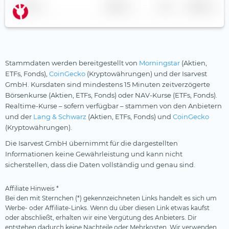
Silberminen
Name
Anbieter
TER
Währung
KraneShares
Smart City
Leonteq
Solarenergie
Leverage Shares
Starke Marken
Stammdaten werden bereitgestellt von
Morningstar
(Aktien,
LGIM
Telekommunikation
ETFs, Fonds),
CoinGecko
(Kryptowährungen) und der Isarvest
GmbH. Kursdaten sind mindestens 15 Minuten zeitverzögerte
Lunate
Uran
Börsenkurse (Aktien, ETFs, Fonds) oder NAV-Kurse (ETFs, Fonds).
Market Access
Versicherer
Realtime-Kurse – sofern verfügbar – stammen von den Anbietern
und der
Lang & Schwarz
(Aktien, ETFs, Fonds) und
CoinGecko
Melanion
Versorger
(Kryptowährungen).
Middlefield
Wasser
Die Isarvest GmbH übernimmt für die dargestellten
Informationen keine Gewährleistung und kann nicht
Nordea
Wasserstoff
sicherstellen, dass die Daten vollständig und genau sind.
nxtAssets
Windenergie
Affiliate Hinweis *
onemarkets
Bei den mit Sternchen (*) gekennzeichneten Links handelt es sich um
Ossiam
Werbe- oder Affiliate-Links. Wenn du über diesen Link etwas kaufst
oder abschließt, erhalten wir eine Vergütung des Anbieters. Dir
Palmer Square
entstehen dadurch keine Nachteile oder Mehrkosten. Wir verwenden