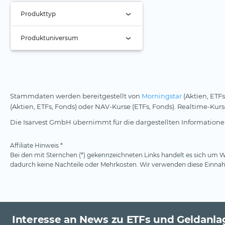
Getränkeindustrie
A
Hauck & Aufhäuser
Produkttyp
Ölaktien
BBB
HSBC
Nur Active ETFs (0)
Photonik
Produktuniversum
BB
iM Global Partner
ETC
Private Equity
B
Invesco
Alle
ETF
Quantencomputing
Unter B
Investlinx
Long-Only (1x)
Stock Tracker
Reise & Freizeit
Nicht klassifiziert
iShares
Stammdaten werden bereitgestellt von
Morningstar
(Aktien, ETFs
Long Leveraged
Robotik
(Aktien, ETFs, Fonds) oder NAV-Kurse (ETFs, Fonds). Realtime-Ku
Janus Henderson
Short
Die Isarvest GmbH übernimmt für die dargestellten Informationen
Rüstungsindustrie
JP Morgan
Short Leveraged
Seltene Erden
Jupiter AM
Affiliate Hinweis *
Bei den mit Sternchen (*) gekennzeichneten Links handelt es sich um We
Silberminen
KraneShares
dadurch keine Nachteile oder Mehrkosten. Wir verwenden diese Einnahm
Smart City
Leonteq
Solarenergie
Leverage Shares
Starke Marken
LGIM
Interesse an News zu ETFs und Geldanla