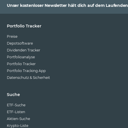
Telekommunikation
Lunate
Unser kostenloser Newsletter hält dich auf dem Laufenden
Uran
Market Access
Versicherer
Melanion
Portfolio Tracker
Versorger
Middlefield
Preise
Wasser
Nordea
Depotsoftware
Wasserstoff
Dividenden Tracker
nxtAssets
Portfolioanalyse
Windenergie
onemarkets
Portfolio Tracker
Portfolio Tracking App
Ossiam
Datenschutz & Sicherheit
Palmer Square
Pictet
Suche
Pimco
ETF-Suche
Robeco
ETF-Listen
Aktien-Suche
Schroders
Krypto-Liste