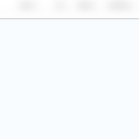
Anbieter
TER
Währung
Aus­schüttung