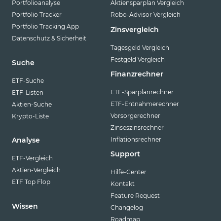
Portfolioanalyse
Aktiensparplan Vergleich
Vanguard
Portfolio Tracker
Robo-Advisor Vergleich
Virtune
Portfolio Tracking App
Zinsvergleich
Datenschutz & Sicherheit
WisdomTree
Tagesgeld Vergleich
XACT
Festgeld Vergleich
Suche
Finanzrechner
Xtrackers
ETF-Suche
ETF-Sparplanrechner
ETF-Listen
YourIndex
ETF-Entnahmerechner
Aktien-Suche
Vorsorgerechner
Krypto-Liste
Zinseszinsrechner
Inflationsrechner
Analyse
Support
ETF-Vergleich
Aktien-Vergleich
Hilfe-Center
ETF Top Flop
Kontakt
Feature Request
Wissen
Changelog
Roadmap