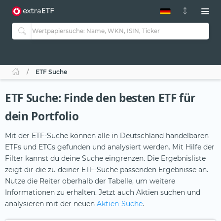
ETF-Guide 2.0
ETF-Explorer
Guide Aktive ETFs
Studien
Aktive ETFs
ETF Suche
ETF-Sparpläne
Portfolio-ETFs
ETF Suche: Finde den besten ETF für
dein Portfolio
Mit der ETF-Suche können alle in Deutschland handelbaren
ETFs und ETCs gefunden und analysiert werden. Mit Hilfe der
Filter kannst du deine Suche eingrenzen. Die Ergebnisliste
zeigt dir die zu deiner ETF-Suche passenden Ergebnisse an.
Nutze die Reiter oberhalb der Tabelle, um weitere
Informationen zu erhalten. Jetzt auch Aktien suchen und
analysieren mit der neuen
Aktien-Suche
.