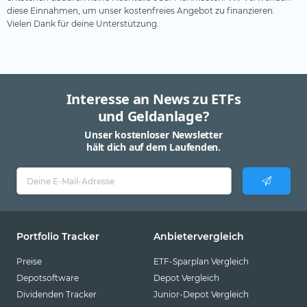
diese Einnahmen, um unser kostenfreies Angebot zu finanzieren.
Pimco
Vielen Dank für deine Unterstützung.
Robeco
Schroders
SEBA Bank
Interesse an News zu ETFs
SocGen
und Geldanlage?
State Street SPDR
Unser kostenloser Newsletter
hält dich auf dem Laufenden.
Steelcoin
Swisscanto
Tabula
Tobam
Portfolio Tracker
Anbietervergleich
UBS
Preise
ETF-Sparplan Vergleich
Valour
Depotsoftware
Depot Vergleich
Dividenden Tracker
Junior-Depot Vergleich
VanEck