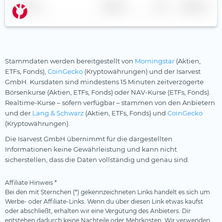
Silberminen
Name
Anbieter
TER
Währung
KraneShares
Smart City
Leonteq
Solarenergie
Leverage Shares
Starke Marken
Stammdaten werden bereitgestellt von
Morningstar
(Aktien,
LGIM
Telekommunikation
ETFs, Fonds),
CoinGecko
(Kryptowährungen) und der Isarvest
GmbH. Kursdaten sind mindestens 15 Minuten zeitverzögerte
Lunate
Uran
Börsenkurse (Aktien, ETFs, Fonds) oder NAV-Kurse (ETFs, Fonds).
Market Access
Versicherer
Realtime-Kurse – sofern verfügbar – stammen von den Anbietern
und der
Lang & Schwarz
(Aktien, ETFs, Fonds) und
CoinGecko
Melanion
Versorger
(Kryptowährungen).
Nordea
Wasser
Die Isarvest GmbH übernimmt für die dargestellten
Informationen keine Gewährleistung und kann nicht
nxtAssets
Wasserstoff
sicherstellen, dass die Daten vollständig und genau sind.
onemarkets
Windenergie
Affiliate Hinweis *
Ossiam
Bei den mit Sternchen (*) gekennzeichneten Links handelt es sich um
Palmer Square
Werbe- oder Affiliate-Links. Wenn du über diesen Link etwas kaufst
oder abschließt, erhalten wir eine Vergütung des Anbieters. Dir
Pictet
entstehen dadurch keine Nachteile oder Mehrkosten. Wir verwenden