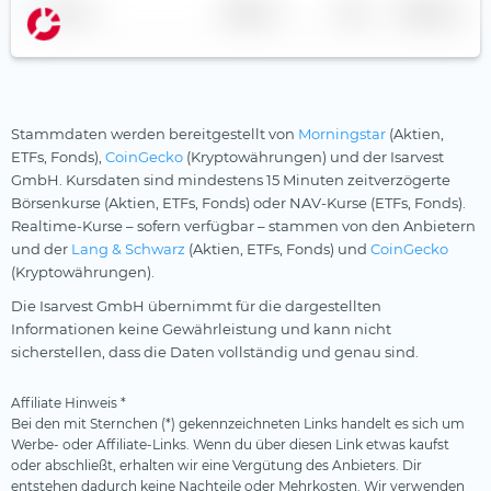
Silberminen
Name
Anbieter
TER
Währung
KraneShares
Smart City
Leonteq
Solarenergie
Leverage Shares
Starke Marken
Stammdaten werden bereitgestellt von
Morningstar
(Aktien,
LGIM
Telekommunikation
ETFs, Fonds),
CoinGecko
(Kryptowährungen) und der Isarvest
GmbH. Kursdaten sind mindestens 15 Minuten zeitverzögerte
Lunate
Uran
Börsenkurse (Aktien, ETFs, Fonds) oder NAV-Kurse (ETFs, Fonds).
Market Access
Versicherer
Realtime-Kurse – sofern verfügbar – stammen von den Anbietern
und der
Lang & Schwarz
(Aktien, ETFs, Fonds) und
CoinGecko
Melanion
Versorger
(Kryptowährungen).
Middlefield
Wasser
Die Isarvest GmbH übernimmt für die dargestellten
Informationen keine Gewährleistung und kann nicht
Nordea
Wasserstoff
sicherstellen, dass die Daten vollständig und genau sind.
nxtAssets
Windenergie
Affiliate Hinweis *
onemarkets
Bei den mit Sternchen (*) gekennzeichneten Links handelt es sich um
Ossiam
Werbe- oder Affiliate-Links. Wenn du über diesen Link etwas kaufst
oder abschließt, erhalten wir eine Vergütung des Anbieters. Dir
Palmer Square
entstehen dadurch keine Nachteile oder Mehrkosten. Wir verwenden