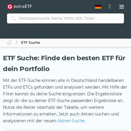
ETF-Guide 2.0
ETF-Explorer
Guide Aktive ETFs
Studien
Aktive ETFs
ETF Suche
ETF-Sparpläne
Portfolio-ETFs
ETF Suche: Finde den besten ETF für
dein Portfolio
Mit der ETF-Suche können alle in Deutschland handelbaren
ETFs und ETCs gefunden und analysiert werden. Mit Hilfe der
Filter kannst du deine Suche eingrenzen. Die Ergebnisliste
zeigt dir die zu deiner ETF-Suche passenden Ergebnisse an.
Nutze die Reiter oberhalb der Tabelle, um weitere
Informationen zu erhalten. Jetzt auch Aktien suchen und
analysieren mit der neuen
Aktien-Suche
.