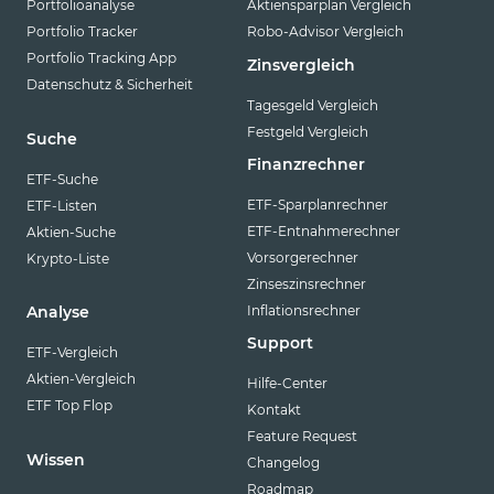
Portfolioanalyse
Aktiensparplan Vergleich
VanEck
Portfolio Tracker
Robo-Advisor Vergleich
Vanguard
Portfolio Tracking App
Zinsvergleich
Datenschutz & Sicherheit
Virtune
Tagesgeld Vergleich
Festgeld Vergleich
WisdomTree
Suche
Finanzrechner
XACT
ETF-Suche
ETF-Sparplanrechner
ETF-Listen
Xtrackers
ETF-Entnahmerechner
Aktien-Suche
YourIndex
Vorsorgerechner
Krypto-Liste
Zinseszinsrechner
Inflationsrechner
Analyse
Support
ETF-Vergleich
Aktien-Vergleich
Hilfe-Center
ETF Top Flop
Kontakt
Feature Request
Wissen
Changelog
Roadmap