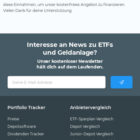
diese Einnahmen, um unser kostenfreies Angebot zu finanzieren.
Pictet
Vielen Dank für deine Unterstützung.
Pimco
Robeco
Schroders
Interesse an News zu ETFs
SEBA Bank
und Geldanlage?
SocGen
Unser kostenloser Newsletter
hält dich auf dem Laufenden.
State Street SPDR
Steelcoin
Swisscanto
Tabula
Portfolio Tracker
Anbietervergleich
Tobam
Preise
ETF-Sparplan Vergleich
UBS
Depotsoftware
Depot Vergleich
Dividenden Tracker
Junior-Depot Vergleich
Valour