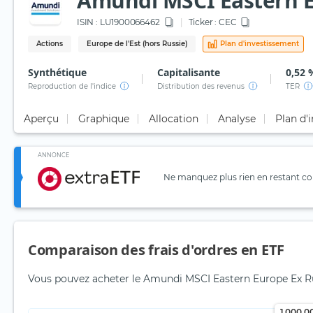
Amundi MSCI Eastern Eu
ISIN :
LU1900066462
Ticker :
CEC
Actions
Europe de l'Est (hors Russie)
Plan d'investissement
Synthétique
Capitalisante
0,52 
Reproduction de l'indice
Distribution des revenus
TER
Aperçu
Graphique
Allocation
Analyse
Plan d'
ANNONCE
Ne manquez plus rien en restant con
Comparaison des frais d'ordres en ETF
Vous pouvez acheter le Amundi MSCI Eastern Europe Ex Ru
1 000,0