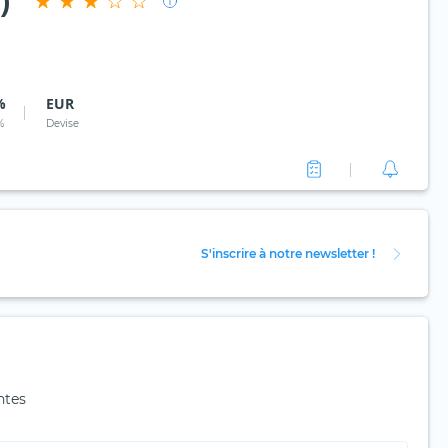
)
%
EUR
%
Devise
S'inscrire à notre newsletter !
ntes