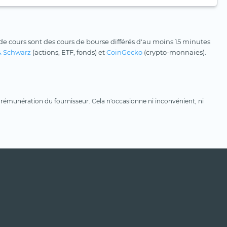
e cours sont des cours de bourse différés d'au moins 15 minutes
& Schwarz
(actions, ETF, fonds) et
CoinGecko
(crypto-monnaies).
une rémunération du fournisseur. Cela n'occasionne ni inconvénient, ni