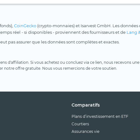
 fonds),
CoinGecko
(crypto-monnaies) et Isarvest GmbH. Les données d
 temps réel - si disponibles - proviennent des fournisseurs et de
Lang 
peut pas assurer que les données sont complètes et exactes.
 liens d'affiliation. Si vous achetez ou concluez via ce lien, nous recevons 
er notre offre gratuite. Nous vous remercions de votre soutien.
Comparatifs
Plans d’investissement en ETF
Courtiers
Assurances vie