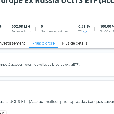
rope Ex Russia UCITS ETF (Acc
%
652,08 M €
0
0,51 %
100,00 
Taille du fonds
Nombre de positions
TD
Top 10 en 
investissement
Frais d'ordre
Plus de détails
necté aux dernières nouvelles de la part d'extraETF .
ssia UCITS ETF (Acc) au meilleur prix auprès des banques suiva
0 €