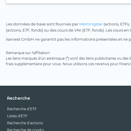
Les données de base sont fournies par
Morningstar
(actions, ETFs,
(actions, ETF, fonds) ou des cours de VNI (ETF, fonds). Les cours en
Isarvest GmbH ne garantit pas les informations présentées et ne 
Remarque sur l'affiliation
Les liens marqués d'un astérisque (*) sont des liens publicitaires ou des
frais supplémentaire pour vous. Nous utilisons ces revenus pour financ
Recherche
Recherche d’ETF
Listes d'ETF
Recherche d’actions
Recherche de crypto