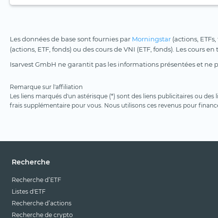
Les données de base sont fournies par
Morningstar
(actions, ETFs,
(actions, ETF, fonds) ou des cours de VNI (ETF, fonds). Les cours en
Isarvest GmbH ne garantit pas les informations présentées et ne 
Remarque sur l'affiliation
Les liens marqués d'un astérisque (*) sont des liens publicitaires ou des
frais supplémentaire pour vous. Nous utilisons ces revenus pour financ
Recherche
Recherche d’ETF
Listes d'ETF
Recherche d’actions
Recherche de crypto