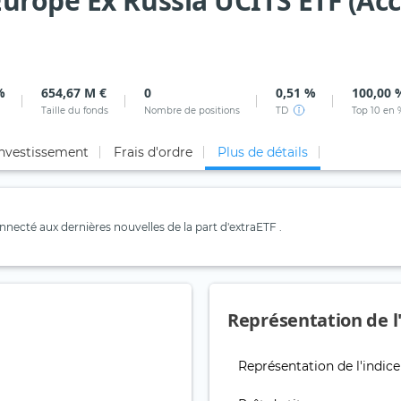
rope Ex Russia UCITS ETF (Acc
%
654,67 M €
0
0,51 %
100,00 
Taille du fonds
Nombre de positions
TD
Top 10 en 
investissement
Frais d'ordre
Plus de détails
necté aux dernières nouvelles de la part d'extraETF .
Représentation de l
Représentation de l'indice