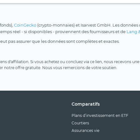
 fonds),
CoinGecko
(crypto-monnaies) et Isarvest GmbH. Les données d
 temps réel - si disponibles - proviennent des fournisseurs et de
Lang 
peut pas assurer que les données sont complètes et exactes.
 liens d'affiliation. Si vous achetez ou concluez via ce lien, nous recevons 
er notre offre gratuite. Nous vous remercions de votre soutien.
Comparatifs
Plans d’investissement en ETF
Courtiers
Assurances vie