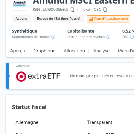
Amundi MSCI Eastern Eu
ISIN :
LU1900066462
Ticker :
CEC
Actions
Europe de l'Est (hors Russie)
Plan d'investissement
Synthétique
Capitalisante
0,52 
Reproduction de l'indice
Distribution des revenus
TER
Aperçu
Graphique
Allocation
Analyse
Plan d'
ANNONCE
Ne manquez plus rien en restant con
Statut fiscal
Allemagne
Transparent