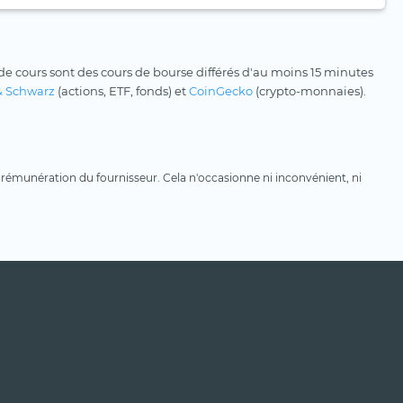
e cours sont des cours de bourse différés d'au moins 15 minutes
& Schwarz
(actions, ETF, fonds) et
CoinGecko
(crypto-monnaies).
une rémunération du fournisseur. Cela n'occasionne ni inconvénient, ni