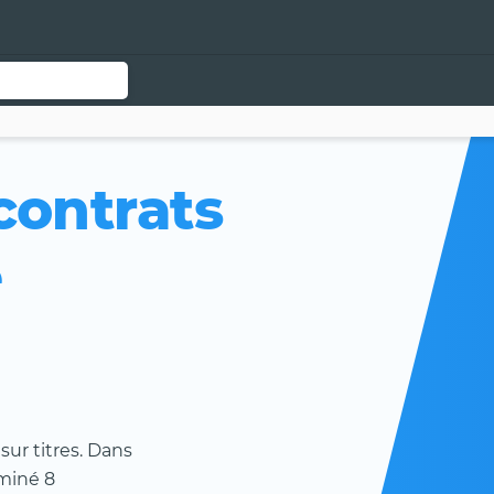
contrats
e
sur titres. Dans
aminé 8