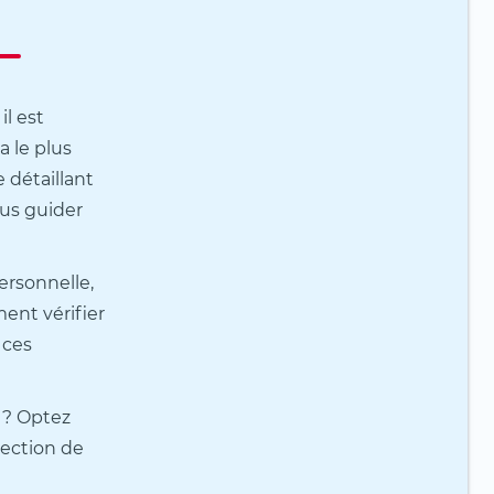
il est
a le plus
 détaillant
ous guider
ersonnelle,
ent vérifier
s ces
 ? Optez
lection de