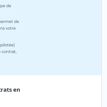
ype de
s permet de
ns votre
 pilotée)
 contrat,
rats en