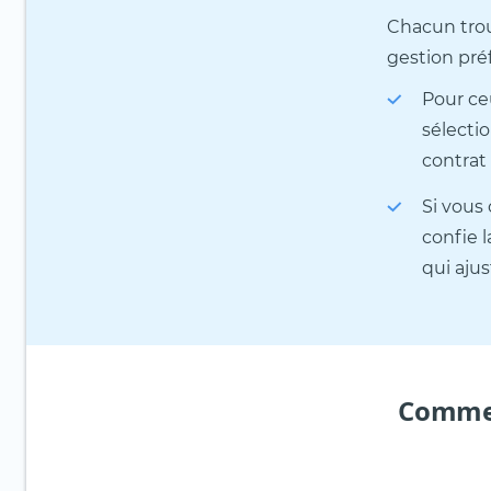
Chacun trou
gestion préf
Pour ce
sélecti
contrat
Si vous 
confie 
qui ajus
Commen