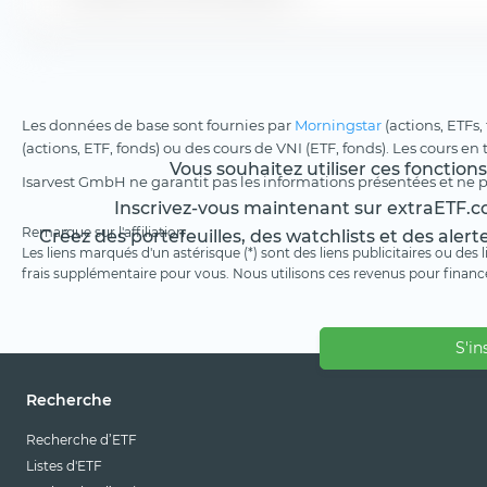
Les données de base sont fournies par
Morningstar
(actions, ETFs,
(actions, ETF, fonds) ou des cours de VNI (ETF, fonds). Les cours en
Vous souhaitez utiliser ces fonction
Isarvest GmbH ne garantit pas les informations présentées et ne 
Inscrivez-vous maintenant sur extraETF.co
Remarque sur l'affiliation
Créez des portefeuilles, des watchlists et des alert
Les liens marqués d'un astérisque (*) sont des liens publicitaires ou des
frais supplémentaire pour vous. Nous utilisons ces revenus pour financ
S'in
Recherche
Recherche d’ETF
Listes d'ETF