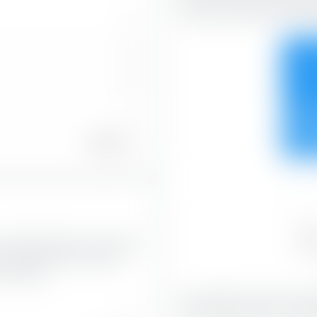
l'axe horizontal selon les c
1
0
28,4
0
1
24,0
100,00 %
—
Val
mundi MSCI Eastern Europe Ex
52,5
a capitalisation boursière
en bourse.
Avec 28,48 %, les actions V
—
la plus grande part du portef