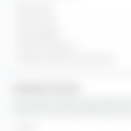
Valeurs contenues
Positions en actions
Positions obligataires
Trésorerie et autres positions
% du patrimoine dans les 10 premières positions
Capitalisation boursière
Ici, vous pouvez voir la répartition en pourcentage du A
Russia UCITS ETF (Acc) selon la capitalisation boursière. L
reflète la valeur boursière actuelle d'une entreprise cotée 
Très forte