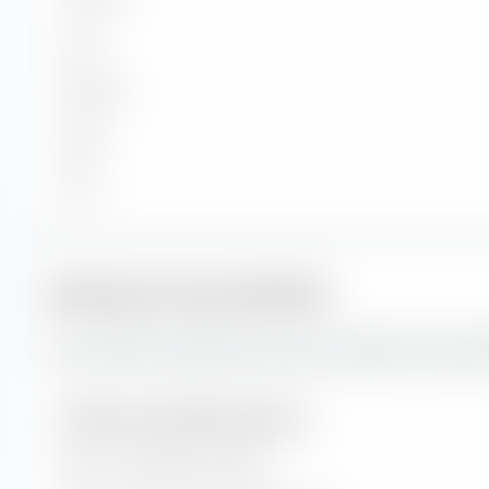
Forte
Moyenne
Faible
Micro
Indicateurs de portefeuille
Ceci représente les prévisions pour les indicateurs de porte
valeur et de croissance de Amundi MSCI Eastern Europe Ex
Indicateurs de portefeuille (prévision)
Ratio cours/bénéfice (PER)