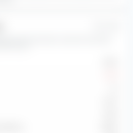
ue
1 Jahr
icateurs de risque importants concernant Amundi MSCI
ITS ETF (Acc).
15,85 %
-5,33 %
2,17
41,24 %
-0,08 %
de référence
99,88 %