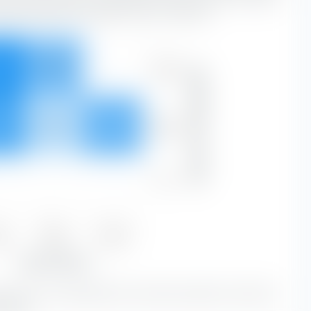
aractéristiques de substance et de croissance.
Forte
8 %
17,95 %
—
Capitalisation boursière
46,43 %
Moyen
7 %
9,31 %
20,20 %
53,57 %
Faible
—
—
—
ue
Blend
Growth
5 %
27,26 %
20,20 %
Type d'actions
alue avec une capitalisation boursière grandes constituent
euille.