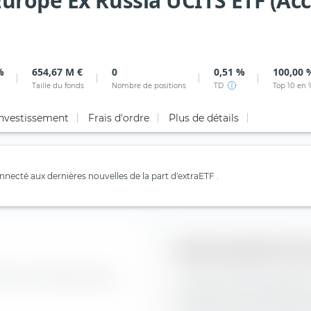
rope Ex Russia UCITS ETF (Acc
%
654,67 M €
0
0,51 %
100,00 
Taille du fonds
Nombre de positions
TD
Top 10 en 
investissement
Frais d'ordre
Plus de détails
necté aux dernières nouvelles de la part d'extraETF .
Style de gestion des
dice Amundi MSCI Eastern
La "Boîte de style de place
construction de portefeuill
UCITS ETF (Acc) le long de l'