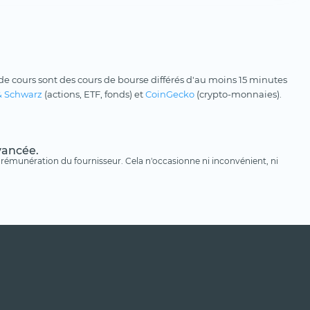
e cours sont des cours de bourse différés d'au moins 15 minutes
& Schwarz
(actions, ETF, fonds) et
CoinGecko
(crypto-monnaies).
avancée.
une rémunération du fournisseur. Cela n'occasionne ni inconvénient, ni