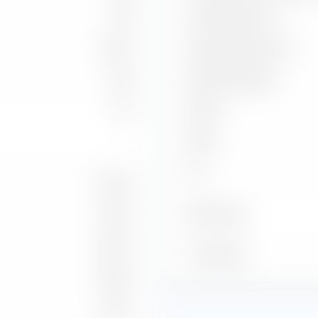
1,58
Capture Ratio Up
5,18 %
Capture Ratio Down
5,09
Batting Average
1,42
Alpha
Beta
2
R
6,48 %
Benchmark
5,52 %
0,90 %
À la date du
5,89 %
0,19 %