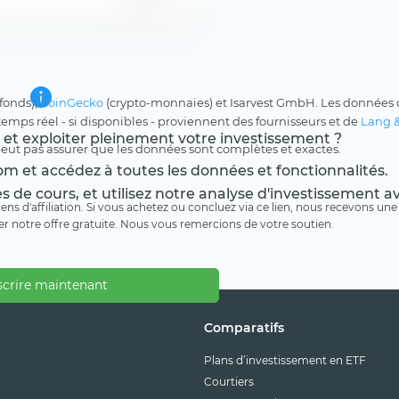
 fonds),
CoinGecko
(crypto-monnaies) et Isarvest GmbH. Les données d
 temps réel - si disponibles - proviennent des fournisseurs et de
Lang 
s et exploiter pleinement votre investissement ?
peut pas assurer que les données sont complètes et exactes.
m et accédez à toutes les données et fonctionnalités.
es de cours, et utilisez notre analyse d'investissement 
 liens d'affiliation. Si vous achetez ou concluez via ce lien, nous recevons 
er notre offre gratuite. Nous vous remercions de votre soutien.
scrire maintenant
Comparatifs
Plans d’investissement en ETF
Courtiers