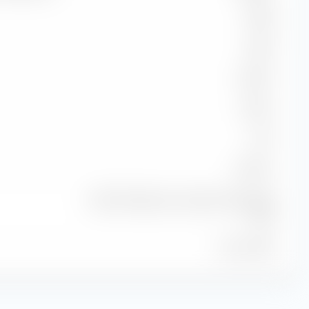
98,28
92,60
33,33 %
0,96 %
0,97
99,75 %
MSCI EM Eastern Europe Ex Russia NR
EUR
31 juil. 2026