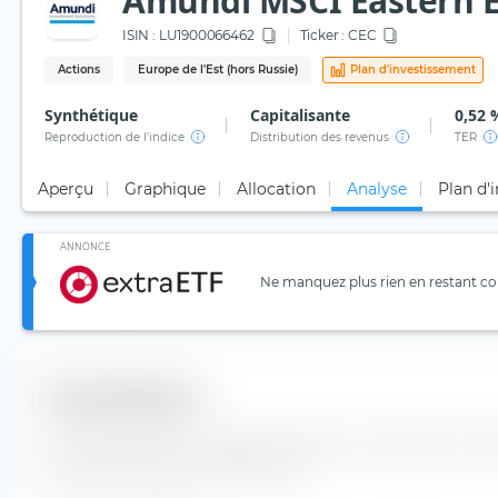
Amundi MSCI Eastern Eu
ISIN :
LU1900066462
Ticker :
CEC
Actions
Europe de l'Est (hors Russie)
Plan d'investissement
Synthétique
Capitalisante
0,52 
Reproduction de l'indice
Distribution des revenus
TER
Aperçu
Graphique
Allocation
Analyse
Plan d'
ANNONCE
Ne manquez plus rien en restant con
Diversification
Vous trouverez ici le nombre de valeurs composants l'in
Europe Ex Russia UCITS ETF (Acc).