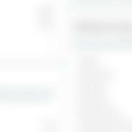
46,43 %
53,57 %
Indicateurs de risq
—
Vous trouverez ici des ind
Eastern Europe Ex Russia UC
—
Volatilité
Drawdown max.
Sharpe Ratio
feuille ainsi que les taux de
 Russia UCITS ETF (Acc).
Treynor Ratio
Ratio d'information
10,55
Corrélation avec l'indice 