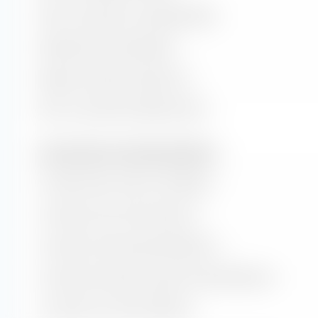
Ratio cours/valeur comptable (P/B)
Rendement des dividendes
Rapport prix/flux de trésorerie
Ratio cours/chiffre d'affaires (P/S)
Taux de valeur et de croissance (prévision)
Croissance de la valeur comptable
Croissance du flux de trésorerie
Croissance historique des bénéfices
Croissance estimée à long terme des bénéfices
Croissance du chiffre d'affaires