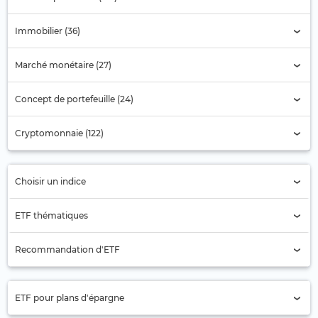
Immobilier (36)
Marché monétaire (27)
Concept de portefeuille (24)
Cryptomonnaie (122)
Choisir un indice
Sélection de l'indice
ETF thématiques
Actions pétrolières (13)
Recommandation d'ETF
Aérospatiale (4)
Actions Asie (1)
Agriculture (1)
ETF pour plans d'épargne
Actions Asie-Pacifique (ex Japon) (3)
Alimentation et Boissons (3)