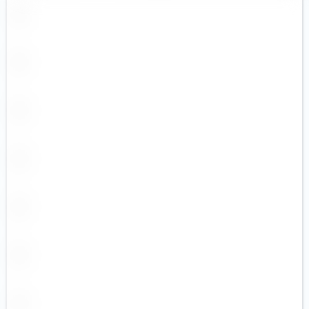
Robotique (6)
Santé (11)
Santé (1)
Semi-conducteurs (5)
Technologies innovantes (4)
Technologies médicales (2)
Terres rares (3)
Uranium (5)
Ville intelligente (3)
Voyages et loisirs (4)