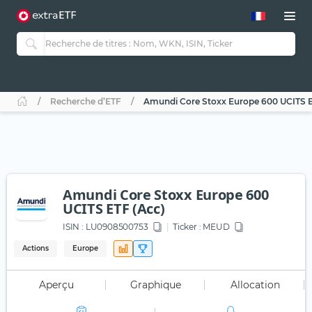
Recherche d’ETF
Amundi Core Stoxx Europe 600 UCITS E
Amundi Core Stoxx Europe 600
UCITS ETF (Acc)
ISIN :
LU0908500753
Ticker :
MEUD
Actions
Europe
Aperçu
Graphique
Allocation