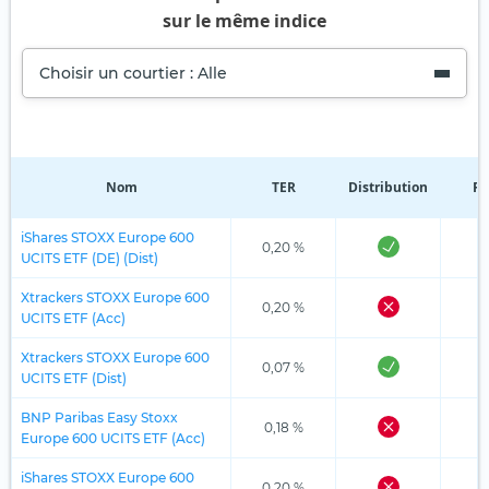
sur le même indice
Choisir un courtier : Alle
Nom
TER
Distribution
Ré
iShares STOXX Europe 600
0,20 %
UCITS ETF (DE) (Dist)
Xtrackers STOXX Europe 600
0,20 %
UCITS ETF (Acc)
Xtrackers STOXX Europe 600
0,07 %
UCITS ETF (Dist)
BNP Paribas Easy Stoxx
0,18 %
Europe 600 UCITS ETF (Acc)
iShares STOXX Europe 600
0,20 %