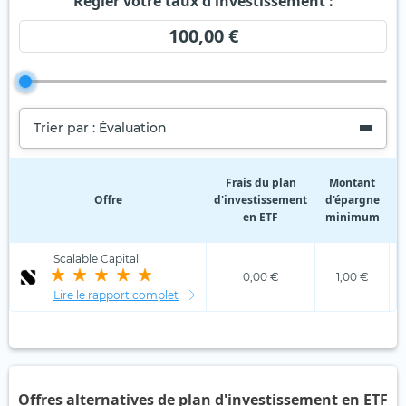
Régler votre taux d'investissement :
100,00 €
Trier par : Évaluation
Frais du plan
Montant
Offre
d'investissement
d'épargne
d
en ETF
minimum
Scalable Capital
0,00 €
1,00 €
Lire le rapport complet
Offres alternatives de plan d'investissement en ETF