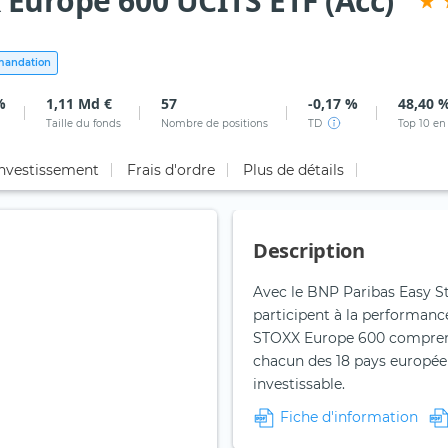
 Europe 600 UCITS ETF (Acc)
andation
%
1,11 Md €
57
-0,17 %
48,40 
Taille du fonds
Nombre de positions
TD
Top 10 en
investissement
Frais d'ordre
Plus de détails
Description
Avec le BNP Paribas Easy St
participent à la performanc
STOXX Europe 600 comprend
chacun des 18 pays europée
investissable.
Fiche d'information