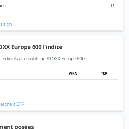
ons
13
sition
OXX Europe 600 l'indice
 indiciels alternatifs au STOXX Europe 600.
WKN
TER
herche d'ETF
ment posées