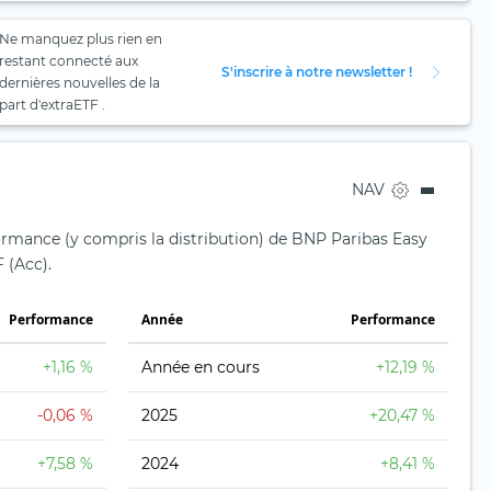
Ne manquez plus rien en
restant connecté aux
S'inscrire à notre newsletter !
dernières nouvelles de la
part d'extraETF .
NAV
formance (y compris la distribution) de BNP Paribas Easy
 (Acc).
Performance
Année
Performance
+1,16 %
Année en cours
+12,19 %
-0,06 %
2025
+20,47 %
+7,58 %
2024
+8,41 %