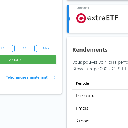
ANNONCE
Rendements
1A
3A
Max
Vendre
Vous pouvez voir ici la per
Stoxx Europe 600 UCITS ETF
Téléchargez maintenant!
Période
1 semaine
1 mois
3 mois