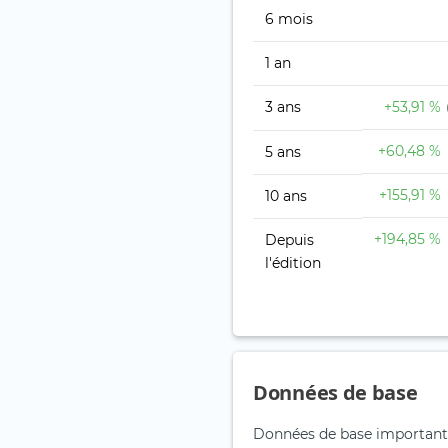
6 mois
1 an
3 ans
+53,91 %
+60,48 %
5 ans
+155,91 %
10 ans
+194,85 %
Depuis
l'édition
Données de base
Données de base important