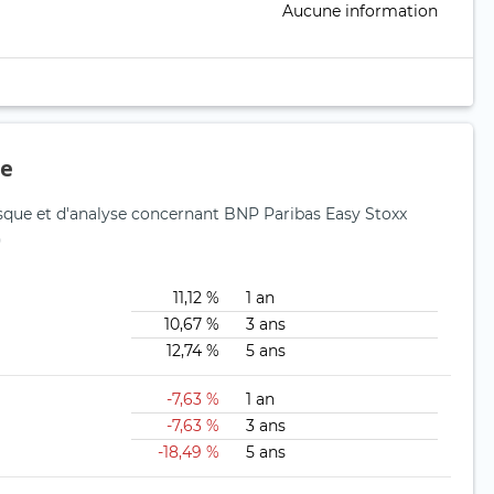
Aucune information
ue
isque et d'analyse concernant BNP Paribas Easy Stoxx
)
11,12 %
1 an
10,67 %
3 ans
12,74 %
5 ans
-7,63 %
1 an
-7,63 %
3 ans
-18,49 %
5 ans