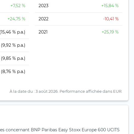
+7,52 %
2023
+15,84 %
+24,75 %
2022
-10,41 %
(15,46 % p.a.)
2021
+25,19 %
(9,92 % p.a.)
(9,85 % p.a.)
(8,76 % p.a.)
À la date du : 3 août 2026.
Performance affichée dans EUR.
es concernant BNP Paribas Easy Stoxx Europe 600 UCITS