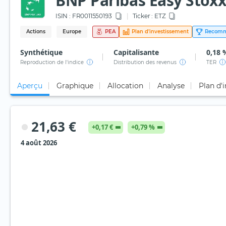
BNP Paribas Easy Stoxx
ISIN :
FR0011550193
Ticker :
ETZ
Actions
Europe
PEA
Plan d'investissement
Recomm
Synthétique
Capitalisante
0,18 
Reproduction de l'indice
Distribution des revenus
TER
Aperçu
Graphique
Allocation
Analyse
Plan d'
21,63 €
+0,17 €
+0,79 %
4 août 2026