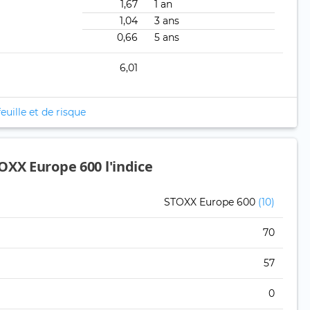
1,67
1 an
1,04
3 ans
0,66
5 ans
6,01
euille et de risque
OXX Europe 600 l'indice
STOXX Europe 600
(10)
70
57
0