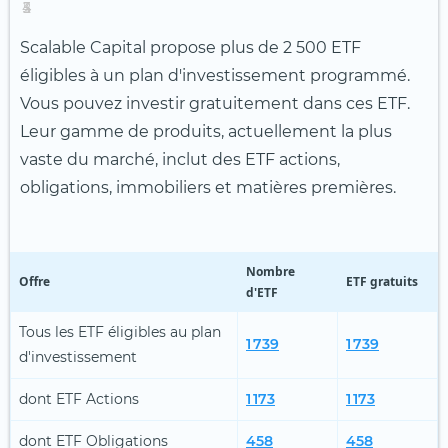
4
2
3
5
1
Scalable Capital propose plus de 2 500 ETF
éligibles à un plan d'investissement programmé.
Vous pouvez investir gratuitement dans ces ETF.
Leur gamme de produits, actuellement la plus
vaste du marché, inclut des ETF actions,
obligations, immobiliers et matières premières.
Nombre
Offre
ETF gratuits
d'ETF
Tous les ETF éligibles au plan
1 739
1 739
d'investissement
dont ETF Actions
1 173
1 173
dont ETF Obligations
458
458