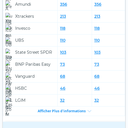
Amundi
356
356
Xtrackers
213
213
Invesco
118
118
UBS
110
110
State Street SPDR
103
103
BNP Paribas Easy
73
73
Vanguard
68
68
HSBC
46
46
LGIM
32
32
Afficher Plus d'informations