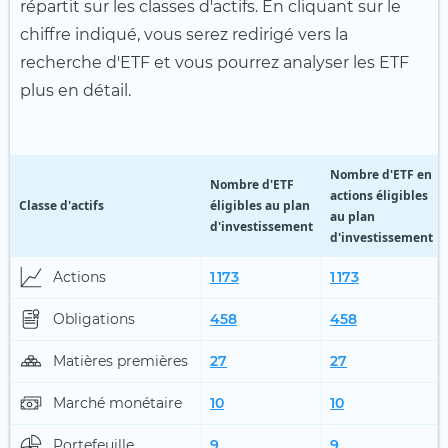
répartit sur les classes d'actifs. En cliquant sur le
chiffre indiqué, vous serez redirigé vers la
recherche d'ETF et vous pourrez analyser les ETF
plus en détail.
Nombre d'ETF en
Nombre d'ETF
actions éligibles
Classe d'actifs
éligibles au plan
au plan
d'investissement
d'investissement
Actions
1 173
1 173
Obligations
458
458
Matières premières
27
27
Marché monétaire
10
10
Portefeuille
9
9