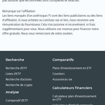
pas assurer que les données sont complètes et exactes.
Remarque sur l'affiliation
Les liens marqués d'un astérisque (*) sont des liens publicitaires ou des liens
d'affiliation. Si vous achetez ou concluez via ce lien, nous recevons une
rémunération du fournisseur. Cela n'occasionne ni inconvénient, ni frais
supplémentaire pour vous. Nous utilisons ces revenus pour financer notre
offre gratuite. Nous vous remercions de votre soutien.
Recherche
Comparatifs
Recherche d’ETF
Plans d’investissement en ETF
Listes d'ETF
Courtiers
Recherche d’actions
Assurances vie
Recherche de crypto
Calculateurs financiers
Analyse
Calculateur plan d’investissement
en ETF
Comparatif d’ETF