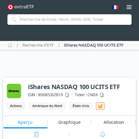
Recherche d’ETF
iShares NASDAQ 100 UCITS ETF
iShares NASDAQ 100 UCITS ETF
ISIN :
IE00B53SZB19
Ticker :
CNDX
Actions
Amérique du Nord
États-Unis
Aperçu
Graphique
Allocation