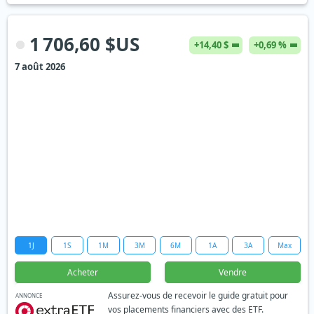
1 706,60 $US
+14,40 $
+0,69 %
7 août 2026
1J
1S
1M
3M
6M
1A
3A
Max
Acheter
Vendre
Assurez-vous de recevoir le guide gratuit pour
ANNONCE
vos placements financiers avec des ETF.