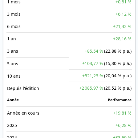
1 mois
+0,81 %
3 mois
+6,12 %
6 mois
+21,42 %
1 an
+28,16 %
3 ans
+85,54 %
(22,88 % p.a.)
+103,77 %
(15,30 % p.a.)
5 ans
+521,23 %
(20,04 % p.a.)
10 ans
+2 085,97 %
(20,52 % p.a.)
Depuis l'édition
Année
Performance
Année en cours
+19,81 %
2025
+6,28 %
2024
+33,69 %