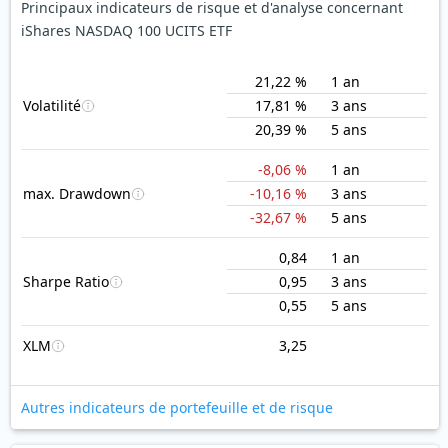
Principaux indicateurs de risque et d'analyse concernant
iShares NASDAQ 100 UCITS ETF
21,22 %
1 an
Volatilité
17,81 %
3 ans
20,39 %
5 ans
-8,06 %
1 an
max. Drawdown
-10,16 %
3 ans
-32,67 %
5 ans
0,84
1 an
Sharpe Ratio
0,95
3 ans
0,55
5 ans
XLM
3,25
Autres indicateurs de portefeuille et de risque