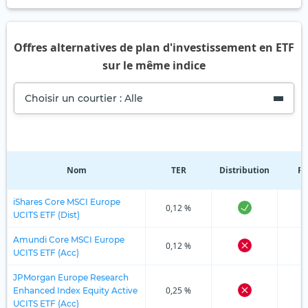
Offres alternatives de plan d'investissement en ETF
sur le même indice
Choisir un courtier : Alle
Nom
TER
Distribution
Ré
iShares Core MSCI Europe
0,12 %
UCITS ETF (Dist)
Amundi Core MSCI Europe
0,12 %
UCITS ETF (Acc)
JPMorgan Europe Research
0,25 %
Enhanced Index Equity Active
UCITS ETF (Acc)