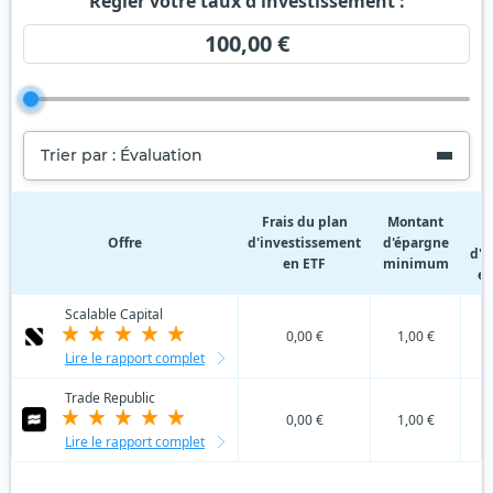
Régler votre taux d'investissement :
100,00 €
Trier par : Évaluation
F
Frais du plan
Montant
Offre
d'investissement
d'épargne
d'i
en ETF
minimum
en
Scalable Capital
0,00 €
1,00 €
Lire le rapport complet
Trade Republic
0,00 €
1,00 €
Lire le rapport complet