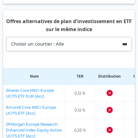
Offres alternatives de plan d'investissement en ETF
sur le même indice
Choisir un courtier : Alle
Nom
TER
Distribution
Ré
iShares Core MSCI Europe
0,12 %
UCITS ETF EUR (Acc)
Amundi Core MSCI Europe
0,12 %
UCITS ETF (Acc)
JPMorgan Europe Research
Enhanced Index Equity Active
0,25 %
UCITS ETF (Acc)