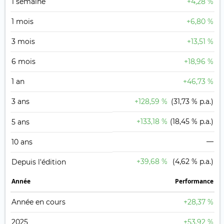
1 semaine
+4,28 %
1 mois
+6,80 %
3 mois
+13,51 %
6 mois
+18,96 %
1 an
+46,73 %
3 ans
+128,59 %
(31,73 % p.a.)
+133,18 %
(18,45 % p.a.)
5 ans
—
10 ans
+39,68 %
(4,62 % p.a.)
Depuis l'édition
Année
Performance
Année en cours
+28,37 %
2025
+53,92 %