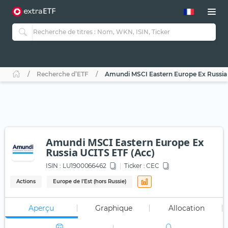
Recherche d’ETF
Amundi MSCI Eastern Europe Ex Russia 
Amundi MSCI Eastern Europe Ex
Russia UCITS ETF (Acc)
ISIN :
LU1900066462
Ticker :
CEC
Actions
Europe de l'Est (hors Russie)
Aperçu
Graphique
Allocation