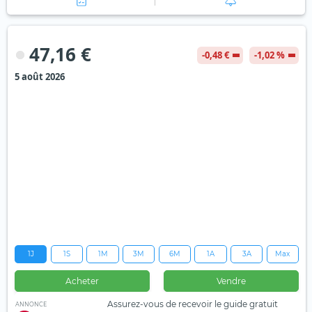
47,16 €
-0,48 €
-1,02 %
5 août 2026
1J
1S
1M
3M
6M
1A
3A
Max
Acheter
Vendre
Assurez-vous de recevoir le guide gratuit
ANNONCE