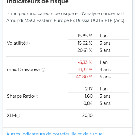
Indicateurs de risque
Principaux indicateurs de risque et d'analyse concernant
Amundi MSCI Eastern Europe Ex Russia UCITS ETF (Acc)
15,85 %
1 an
Volatilité
15,62 %
3 ans
20,61 %
5 ans
-5,33 %
1 an
max. Drawdown
-11,32 %
3 ans
-40,80 %
5 ans
2,17
1 an
Sharpe Ratio
1,60
3 ans
0,84
5 ans
XLM
20,10
Autres indicateurs de portefeuille et de risque