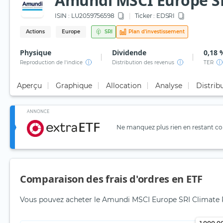
Amundi MSCI Europe SRI
ISIN :
LU2059756598
Ticker :
EDSRI
Actions
Europe
SRI
Plan d'investissement
Physique
Dividende
0,18 
Reproduction de l'indice
Distribution des revenus
TER
Aperçu
Graphique
Allocation
Analyse
Distrib
ANNONCE
Ne manquez plus rien en restant con
Comparaison des frais d'ordres en ETF
Vous pouvez acheter le Amundi MSCI Europe SRI Climate Pa