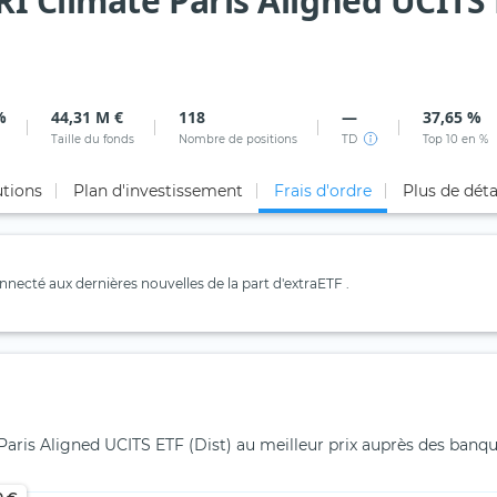
 Climate Paris Aligned UCITS E
%
44,31 M €
118
—
37,65 %
Taille du fonds
Nombre de positions
TD
Top 10 en %
utions
Plan d'investissement
Frais d'ordre
Plus de déta
necté aux dernières nouvelles de la part d'extraETF .
ris Aligned UCITS ETF (Dist) au meilleur prix auprès des banqu