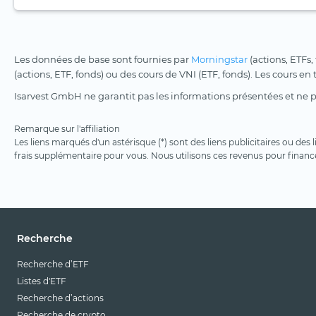
Les données de base sont fournies par
Morningstar
(actions, ETFs,
(actions, ETF, fonds) ou des cours de VNI (ETF, fonds). Les cours en
Isarvest GmbH ne garantit pas les informations présentées et ne 
Remarque sur l'affiliation
Les liens marqués d'un astérisque (*) sont des liens publicitaires ou des
frais supplémentaire pour vous. Nous utilisons ces revenus pour financ
Recherche
Recherche d’ETF
Listes d'ETF
Recherche d’actions
Recherche de crypto