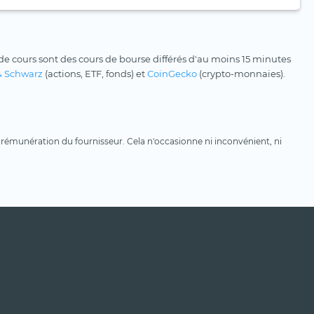
e cours sont des cours de bourse différés d'au moins 15 minutes
& Schwarz
(actions, ETF, fonds) et
CoinGecko
(crypto-monnaies).
une rémunération du fournisseur. Cela n'occasionne ni inconvénient, ni