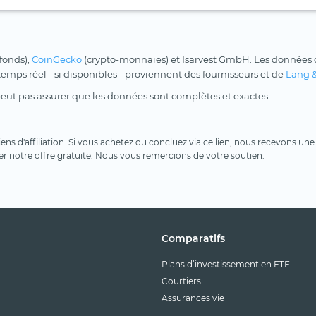
 fonds),
CoinGecko
(crypto-monnaies) et Isarvest GmbH. Les données d
 temps réel - si disponibles - proviennent des fournisseurs et de
Lang 
peut pas assurer que les données sont complètes et exactes.
 liens d'affiliation. Si vous achetez ou concluez via ce lien, nous recevons 
er notre offre gratuite. Nous vous remercions de votre soutien.
Comparatifs
Plans d’investissement en ETF
Courtiers
Assurances vie