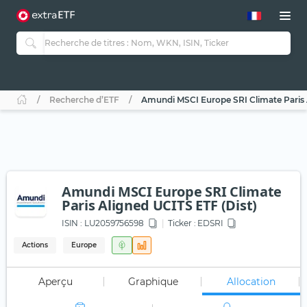
Recherche d’ETF
Amundi MSCI Europe SRI Climate Paris A
Amundi MSCI Europe SRI Climate
Paris Aligned UCITS ETF (Dist)
ISIN :
LU2059756598
Ticker :
EDSRI
Actions
Europe
Aperçu
Graphique
Allocation