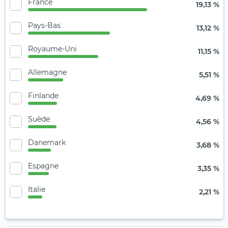
France
19,13 %
Pays-Bas
13,12 %
Royaume-Uni
11,15 %
Allemagne
5,51 %
Finlande
4,69 %
Suède
4,56 %
Danemark
3,68 %
Espagne
3,35 %
Italie
2,21 %