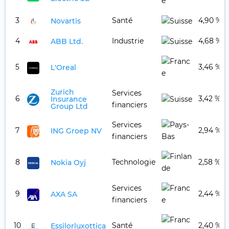
3
Santé
4,90 %
Novartis
4
Industrie
4,68 %
ABB Ltd.
5
3,46 %
L'Oreal
Zurich
Services
6
3,42 %
Insurance
financiers
Group Ltd
Services
7
2,94 %
ING Groep NV
financiers
8
Technologie
2,58 %
Nokia Oyj
Services
9
2,44 %
AXA SA
financiers
10
Santé
2,40 %
Essilorluxottica