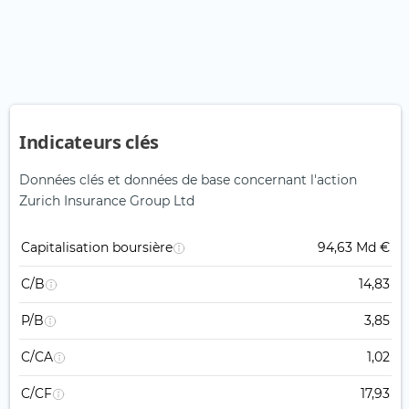
Indicateurs clés
Données clés et données de base concernant l'action
Zurich Insurance Group Ltd
Capitalisation boursière
94,63 Md €
C/B
14,83
P/B
3,85
C/CA
1,02
C/CF
17,93