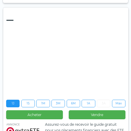
—
1J
1S
1M
3M
6M
1A
3A
Max
Acheter
Vendre
Assurez-vous de recevoir le guide gratuit
ANNONCE
pour vos placements financiers avec des ETF.