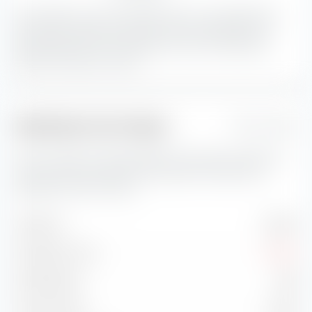
Avec 38,48 %, les actions Blend avec une capitalisation
boursière grandes constituent la plus grande part du
portefeuille.
Les actions Blend sont une combinaison
d'actions Value et Growth
Indicateurs de risque
1 Jahr
Vous trouverez ici des indicateurs de risque importants
concernant Amundi MSCI Europe SRI Climate Paris
Aligned UCITS ETF (Dist).
Volatilité
13,78 %
Drawdown max.
-9,06 %
Sharpe Ratio
0,65
Treynor Ratio
7,50 %