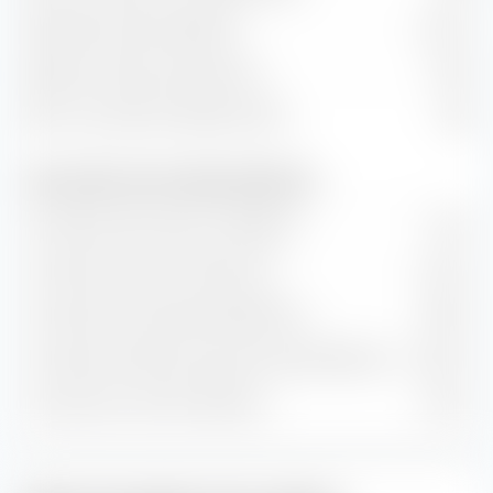
Rendement des dividendes
2,64 %
Rapport prix/flux de trésorerie
13,79
Ratio cours/chiffre d'affaires (P/S)
1,86
Taux de valeur et de croissance (prévision)
Croissance de la valeur comptable
1,12 %
Croissance du flux de trésorerie
5,40 %
Croissance historique des bénéfices
7,98 %
Croissance estimée à long terme des bénéfices
10,54 %
Croissance du chiffre d'affaires
2,81 %