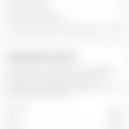
Positions obligataires
0
Trésorerie et autres positions
1
% du patrimoine dans les 10 premières positions
37,65 %
Capitalisation boursière
Ici, vous pouvez voir la répartition en pourcentage du
Amundi MSCI Europe SRI Climate Paris Aligned UCITS
ETF (Dist) selon la capitalisation boursière. La
capitalisation boursière reflète la valeur boursière actuelle
d'une entreprise cotée en bourse.
Très forte
35,51 %
Forte
46,84 %