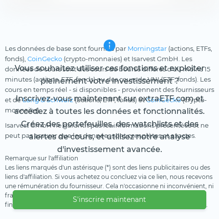
Les données de base sont fournies par
Morningstar
(actions, ETFs,
fonds),
CoinGecko
(crypto-monnaies) et Isarvest GmbH. Les
Vous souhaitez utiliser ces fonctions et exploiter
données de cours sont des cours de bourse différés d'au moins 15
minutes (actions, ETF, fonds) ou des cours de VNI (ETF, fonds). Les
pleinement votre investissement ?
cours en temps réel - si disponibles - proviennent des fournisseurs
Inscrivez-vous maintenant sur extraETF.com et
et de
Lang & Schwarz
(actions, ETF, fonds) et
CoinGecko
(crypto-
monnaies).
accédez à toutes les données et fonctionnalités.
Créez des portefeuilles, des watchlists et des
Isarvest GmbH ne garantit pas les informations présentées et ne
peut pas assurer que les données sont complètes et exactes.
alertes de cours, et utilisez notre analyse
d'investissement avancée.
Remarque sur l'affiliation
Les liens marqués d'un astérisque (*) sont des liens publicitaires ou des
liens d'affiliation. Si vous achetez ou concluez via ce lien, nous recevons
une rémunération du fournisseur. Cela n'occasionne ni inconvénient, ni
frais supplémentaire pour vous. Nous utilisons ces revenus pour
S'inscrire maintenant
financer notre offre gratuite. Nous vous remercions de votre soutien.