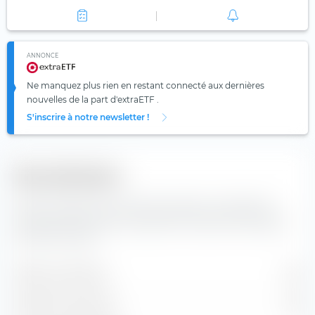
ANNONCE
Ne manquez plus rien en restant connecté aux dernières
nouvelles de la part d'extraETF .
S'inscrire à notre newsletter !
Diversification
Vous trouverez ici le nombre de valeurs composants
l'indice Amundi MSCI Europe SRI Climate Paris Aligned
UCITS ETF (Dist).
Valeurs contenues
119
Positions en actions
118