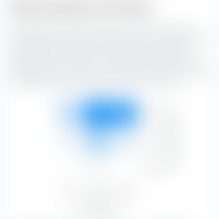
Style de gestion des actions
La "Boîte de style de placement extraETF" est un outil
extrêmement utile pour la construction de portefeuille. La
boîte classe le Amundi MSCI Europe SRI Climate Paris
Aligned UCITS ETF (Dist) le long de l'axe vertical selon la
capitalisation boursière, et le long de l'axe horizontal selon
les caractéristiques de substance et de croissance.
Forte
Capitalisation boursière
10,18 %
38,48 %
33,69 %
82,35 %
Moyen
1,79 %
12,49 %
2,96 %
17,24 %
Faible
—
0,40 %
—
0,40 %
Value
Blend
Growth
11,97 %
51,38 %
36,65 %
Type d'actions