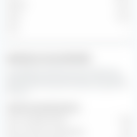
Moyenne
17,24 %
Faible
0,40 %
Micro
—
Indicateurs de portefeuille
Ceci représente les prévisions pour les indicateurs de
portefeuille ainsi que les taux de valeur et de croissance
de Amundi MSCI Europe SRI Climate Paris Aligned UCITS
ETF (Dist).
Indicateurs de portefeuille (prévision)
Ratio cours/bénéfice (PER)
18,10
Ratio cours/valeur comptable (P/B)
2,85