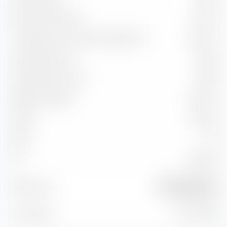
Ratio d'information
-2,56 %
Corrélation avec l'indice de référence
94,54 %
Capture Ratio Up
68,52
Capture Ratio Down
116,60
Batting Average
25,00 %
Alpha
-12,58 %
Beta
1,13
2
89,38 %
R
Morningstar DM
Benchmark
Eur TME NR EUR
À la date du
31 juil. 2026