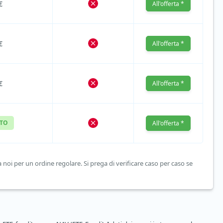
€
All'offerta *
€
All'offerta *
€
All'offerta *
ITO
All'offerta *
 noi per un ordine regolare. Si prega di verificare caso per caso se