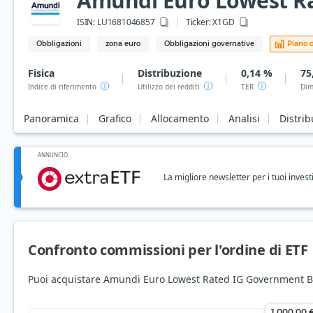
Amundi Euro Lowest Ra
ISIN:
LU1681046857
Ticker:
X1GD
Obbligazioni
zona euro
Obbligazioni governative
Piano d
Fisica
Distribuzione
0,14 %
75
Indice di riferimento
Utilizzo dei redditi
TER
Dim
Panoramica
Grafico
Allocamento
Analisi
Distrib
ANNUNCIO
La migliore newsletter per i tuoi invest
Confronto commissioni per l'ordine di ETF
Puoi acquistare Amundi Euro Lowest Rated IG Government Bond
1.000,00 