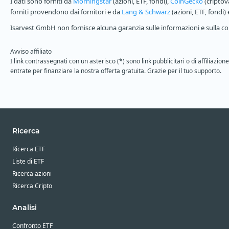
I dati sono forniti da
Morningstar
(azioni, ETF, fondi),
CoinGecko
(criptov
forniti provendono dai fornitori e da
Lang & Schwarz
(azioni, ETF, fondi)
Isarvest GmbH non fornisce alcuna garanzia sulle informazioni e sulla com
Avviso affiliato
I link contrassegnati con un asterisco (*) sono link pubblicitari o di affiliaz
entrate per finanziare la nostra offerta gratuita. Grazie per il tuo supporto.
Ricerca
Ricerca ETF
Liste di ETF
Ricerca azioni
Ricerca Cripto
Analisi
Confronto ETF