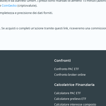
alute) e da Isarvest GmbH. I prezzi sono ritardati di almeno 15 minuti (azioni,
 e
CoinGecko
(criptovalute).
pletezza e precisione dei dati forniti.
ione. Se acquisti o completi un'azione tramite questi link, riceveremo una commissio
Confronti
Confronto PAC ETF
Confronto broker online
Calcolatrice Finanziaria
Calcolatore PAC ETF
Calcolatore prelievo ETF
Calcolatore interesse composto