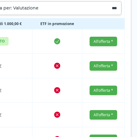
a per: Valutazione
di 1.000,00 €
ETF in promozione
ITO
All'offerta *
€
All'offerta *
€
All'offerta *
€
All'offerta *