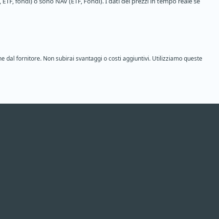
 ETF, fondi) o sono NAV (ETF, Fondi). I dati dei prezzi in tempo reale se
ne dal fornitore. Non subirai svantaggi o costi aggiuntivi. Utilizziamo queste