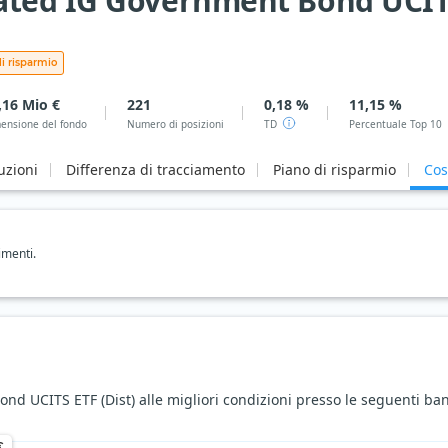
ted IG Government Bond UCITS
i risparmio
,16 Mio €
221
0,18 %
11,15 %
ensione del fondo
Numero di posizioni
TD
Percentuale Top 10
uzioni
Differenza di tracciamento
Piano di risparmio
Cos
imenti.
 UCITS ETF (Dist) alle migliori condizioni presso le seguenti ban
€