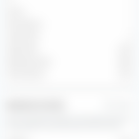
Sotto B
—
Non classificato
—
Credito medio
A
Cedola media
2,78 %
Rendimento attuale
2,88 %
Yield to Maturity
3,43 %
Indicatori di rischio
1 Jahr
Qui trovi importanti indicatori di rischio per Amundi Euro
Lowest Rated IG Government Bond UCITS ETF (Dist).