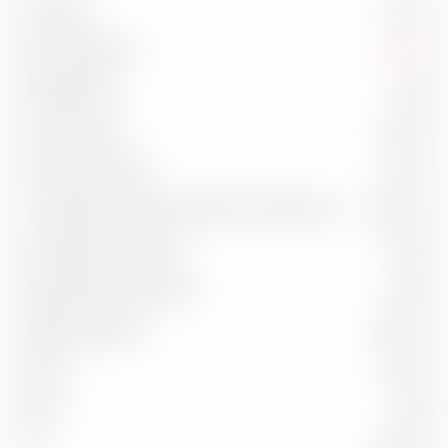
Volatilità
4,37 %
Max. Drawdown
-2,84 %
Sharpe Ratio
-0,39
Treynor Ratio
-2,05 %
Information Ratio
-0,15 %
Correlazione rispetto all'indice di riferimento
98,44 %
Capture Ratio in salita
90,37
Capture Ratio in discesa
92,35
Batting Average
33,33 %
Alpha
-0,32 %
Beta
0,89
2