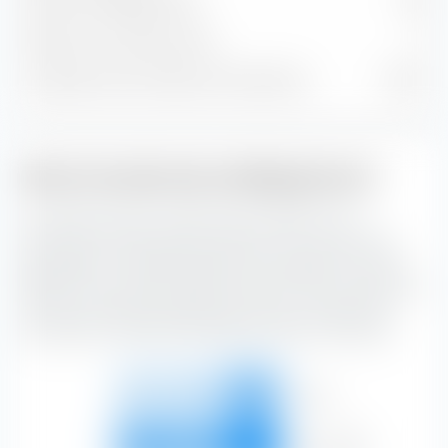
Posizioni obbligazionarie
220
Posizioni in contanti e altre
0
% del patrimonio nelle prime 10 posizioni
11,19 %
Stile di investimento obbligazionario
La casella di stile di investimento extraETF è uno
strumento estremamente utile per la costruzione del
portafoglio. La casella classifica il Amundi Euro Lowest
Rated IG Government Bond UCITS ETF (Dist) lungo l'asse
verticale in base alla qualità del credito e lungo l'asse
orizzontale in base alla sensibilità ai tassi di interesse.
Alto
5,88 %
6,37 %
17,77 %
30,02 %
Medio