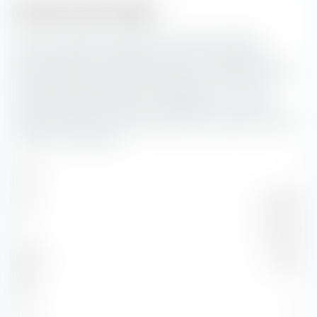
Struttura del credito
Qui puoi vedere la suddivisione percentuale della
struttura del credito dei bond inclusi in Amundi Euro
Lowest Rated IG Government Bond UCITS ETF (Dist). Più
basso è il rating del credito, maggiore è il rischio di
insolvenza dell'emittente corrispondente. Il rischio di
credito diventa più rilevante quanto più lunga è la durata
dei bond in questione.
AAA
—
AA
30,66 %
A
56,63 %
BBB
12,71 %
BB
—
B
—