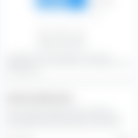
Credito
19,87 %
18,19 %
31,91 %
69,98 %
Basso
—
—
—
—
Basso
Medio
Alto
25,76 %
24,56 %
49,68 %
Sensibilità ai tassi di interesse
La maggior parte del portafoglio è costituita da
obbligazioni con un rating medio e una sensibilità ai tassi
di interesse alto.
Struttura della durata
Qui puoi vedere la suddivisione percentuale della
struttura della durata dei bond inclusi in Amundi Euro
Lowest Rated IG Government Bond UCITS ETF (Dist).