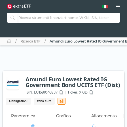
Ricerca ETF
Amundi Euro Lowest Rated IG Government B
Amundi Euro Lowest Rated IG
Government Bond UCITS ETF (Dist)
ISIN:
LU1681046857
Ticker:
X1GD
Obbligazioni
zona euro
Panoramica
Grafico
Allocamento