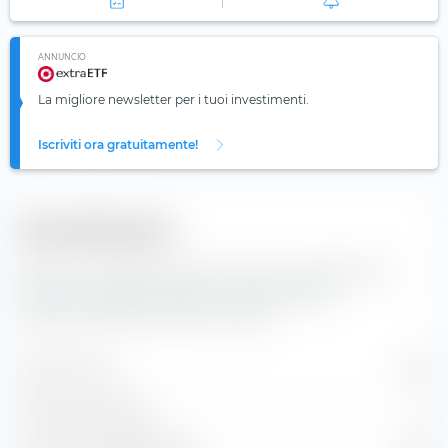
ANNUNCIO
La migliore newsletter per i tuoi investimenti.
Iscriviti ora gratuitamente!
Diversificazione
Qui trovi il numero di valori inclusi e la composizione
degli indici dell'Amundi Euro Lowest Rated IG
Government Bond UCITS ETF (Dist).
Valori inclusi
220
Posizioni azionarie
0