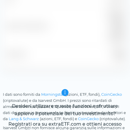
96,91 %
R
FTSE EZ
Lowest-
Indice di riferimento
Rated
Govt IG
TR EUR
31 lug
Posizione
2026
I dati sono forniti da
Morningstar
(azioni, ETF, fondi),
CoinGecko
(criptovalute) e da Isarvest GmbH. I prezzi sono ritardati di
Desideri utilizzare queste funzioni e sfruttare
almeno 15 minuti (azioni, ETF, fondi) o sono NAV (ETF, Fondi). I
dati dei prezzi in tempo reale se forniti provendono dai fornitori e
appieno il potenziale del tuo investimento?
da
Lang & Schwarz
(azioni, ETF, fondi) e
CoinGecko
(criptovalute).
Registrati ora su extraETF.com e ottieni accesso
Isarvest GmbH non fornisce alcuna garanzia sulle informazioni e