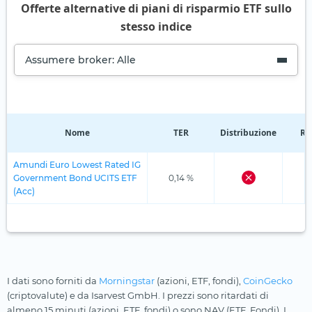
Offerte alternative di piani di risparmio ETF sullo
stesso indice
Assumere broker: Alle
Nome
TER
Distribuzione
Re
Amundi Euro Lowest Rated IG
Government Bond UCITS ETF
0,14 %
(Acc)
I dati sono forniti da
Morningstar
(azioni, ETF, fondi),
CoinGecko
(criptovalute) e da Isarvest GmbH. I prezzi sono ritardati di
almeno 15 minuti (azioni, ETF, fondi) o sono NAV (ETF, Fondi). I