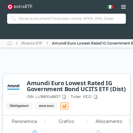
Ricerca ETF
Amundi Euro Lowest Rated IG Government B
Amundi Euro Lowest Rated IG
Government Bond UCITS ETF (Dist)
ISIN:
LU1681046857
Ticker:
X1GD
Obbligazioni
zona euro
Panoramica
Grafico
Allocamento