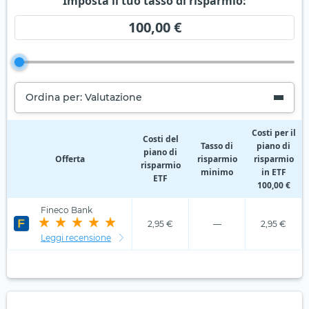
Imposta il tuo tasso di risparmio:
100,00 €
Ordina per: Valutazione
Costi per il
Costi del
Tasso di
piano di
piano di
Offerta
risparmio
risparmio
risparmio
minimo
in ETF
ETF
100,00 €
Fineco Bank
2,95 €
—
2,95 €
Leggi recensione