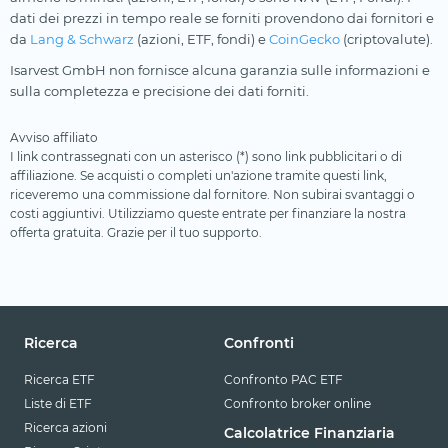
dati dei prezzi in tempo reale se forniti provendono dai fornitori e
da
Lang & Schwarz
(azioni, ETF, fondi) e
CoinGecko
(criptovalute).
Isarvest GmbH non fornisce alcuna garanzia sulle informazioni e
sulla completezza e precisione dei dati forniti.
Avviso affiliato
I link contrassegnati con un asterisco (*) sono link pubblicitari o di
affiliazione. Se acquisti o completi un'azione tramite questi link,
riceveremo una commissione dal fornitore. Non subirai svantaggi o
costi aggiuntivi. Utilizziamo queste entrate per finanziare la nostra
offerta gratuita. Grazie per il tuo supporto.
Ricerca
Confronti
Ricerca ETF
Confronto PAC ETF
Liste di ETF
Confronto broker online
Ricerca azioni
Calcolatrice Finanziaria