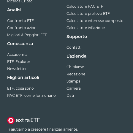
Ricerca Cripto
Calcolatore PAC ETF
Analisi
Calcolatore prelievo ETF
Confronto ETF
Calcolatore interesse composto
Confronto azioni
Calcolatore inflazione
Migliori & Peggiori ETF
Supporto
Conoscenza
Contatti
Accademia
L’azienda
ETF-Explorer
Chi siamo
Newsletter
Redazione
Migliori articoli
Stampa
ETF: cosa sono
Carriera
PAC ETF: come funzionano
Dati
Ti aiutiamo a crescere finanziariamente.