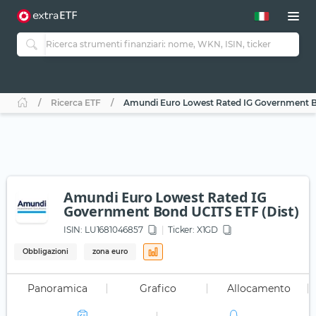
Ricerca ETF
Amundi Euro Lowest Rated IG Government B
Amundi Euro Lowest Rated IG
Government Bond UCITS ETF (Dist)
ISIN:
LU1681046857
Ticker:
X1GD
Obbligazioni
zona euro
Panoramica
Grafico
Allocamento