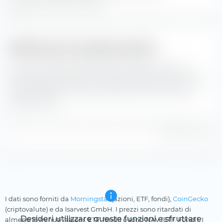
peggiore
rispetto all'indice.
Differenza di tracking mensile
Qui puoi vedere la differenza di tracking mensile tra
l'andamento dell'indice e la performance di Amundi Euro
Lowest Rated IG Government Bond UCITS ETF (Dist)
dall'emissione.
Differenza di tracking calcolata sulla base dei dati dell'indice e
del NAV in EUR.
I dati sono forniti da
Morningstar
(azioni, ETF, fondi),
CoinGecko
(criptovalute) e da Isarvest GmbH. I prezzi sono ritardati di
Desideri utilizzare queste funzioni e sfruttare
almeno 15 minuti (azioni, ETF, fondi) o sono NAV (ETF, Fondi). I