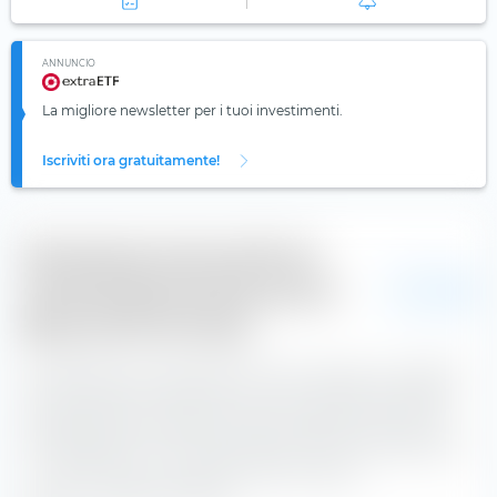
ANNUNCIO
La migliore newsletter per i tuoi investimenti.
Iscriviti ora gratuitamente!
Valutazione di Amundi Euro
Lowest Rated IG Government
EUR
Bond UCITS ETF (Dist)
La differenza di tracking (TD) viene calcolata su extraETF
come rendimento dell'indice meno rendimento dell'ETF.
La differenza di tracking annuale media di Amundi Euro
Lowest Rated IG Government Bond UCITS ETF (Dist) è di
—. L'ETF ha avuto una performance media —