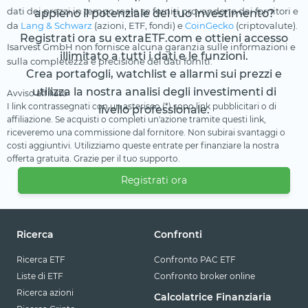
dati dei prezzi in tempo reale se forniti provendono dai fornitori e
appieno il potenziale del tuo investimento?
da
Lang & Schwarz
(azioni, ETF, fondi) e
CoinGecko
(criptovalute).
Registrati ora su extraETF.com e ottieni accesso
Isarvest GmbH non fornisce alcuna garanzia sulle informazioni e
illimitato a tutti i dati e le funzioni.
sulla completezza e precisione dei dati forniti.
Crea portafogli, watchlist e allarmi sui prezzi e
utilizza la nostra analisi degli investimenti di
Avviso affiliato
I link contrassegnati con un asterisco (*) sono link pubblicitari o di
livello professionale.
affiliazione. Se acquisti o completi un'azione tramite questi link,
riceveremo una commissione dal fornitore. Non subirai svantaggi o
costi aggiuntivi. Utilizziamo queste entrate per finanziare la nostra
offerta gratuita. Grazie per il tuo supporto.
Registrati ora
Ricerca
Confronti
Ricerca ETF
Confronto PAC ETF
Liste di ETF
Confronto broker online
Ricerca azioni
Calcolatrice Finanziaria