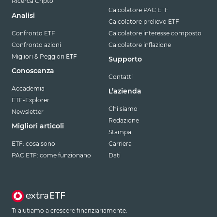
Ricerca Cripto
Calcolatore PAC ETF
Analisi
Calcolatore prelievo ETF
Confronto ETF
Calcolatore interesse composto
Confronto azioni
Calcolatore inflazione
Migliori & Peggiori ETF
Supporto
Conoscenza
Contatti
Accademia
L’azienda
ETF-Explorer
Chi siamo
Newsletter
Redazione
Migliori articoli
Stampa
ETF: cosa sono
Carriera
PAC ETF: come funzionano
Dati
Ti aiutiamo a crescere finanziariamente.