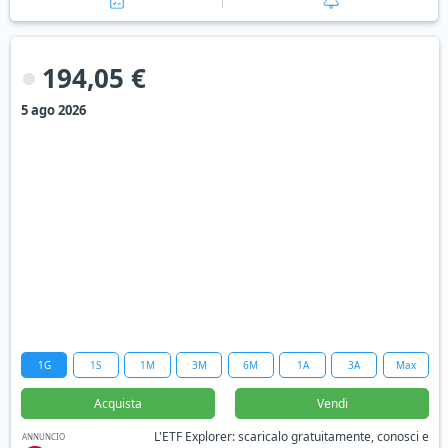
194,05 €
5 ago 2026
1G
1S
1M
3M
6M
1A
3A
Max
Acquista
Vendi
L'ETF Explorer: scaricalo gratuitamente, conosci e
ANNUNCIO