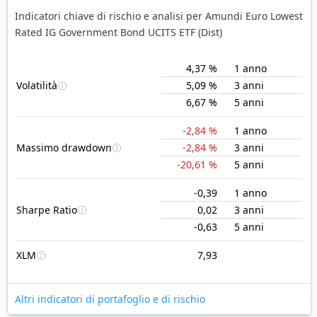
Indicatori chiave di rischio e analisi per Amundi Euro Lowest
Rated IG Government Bond UCITS ETF (Dist)
4,37 %
1 anno
Volatilità
5,09 %
3 anni
6,67 %
5 anni
-2,84 %
1 anno
Massimo drawdown
-2,84 %
3 anni
-20,61 %
5 anni
-0,39
1 anno
Sharpe Ratio
0,02
3 anni
-0,63
5 anni
XLM
7,93
Altri indicatori di portafoglio e di rischio