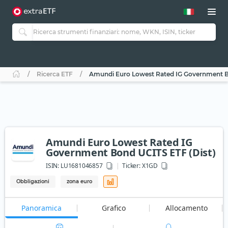
Ricerca ETF
Amundi Euro Lowest Rated IG Government B
Amundi Euro Lowest Rated IG
Government Bond UCITS ETF (Dist)
ISIN:
LU1681046857
Ticker:
X1GD
Obbligazioni
zona euro
Panoramica
Grafico
Allocamento