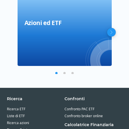
Azioni ed ETF
Cos
Com
Ricerca
Confronti
Ricerca ETF
Confronto PAC ETF
Liste di ETF
Confronto broker online
Ricerca azioni
Calcolatrice Finanziaria