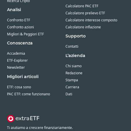
Ricerca Cripto
Calcolatore PAC ETF
Analisi
Calcolatore prelievo ETF
Confronto ETF
Calcolatore interesse composto
Confronto azioni
Calcolatore inflazione
Migliori & Peggiori ETF
Supporto
Conoscenza
Contatti
Accademia
L’azienda
ETF-Explorer
Chi siamo
Newsletter
Redazione
Migliori articoli
Stampa
ETF: cosa sono
Carriera
PAC ETF: come funzionano
Dati
Ti aiutiamo a crescere finanziariamente.