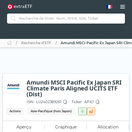
Recherche d’ETF
Amundi MSCI Pacific Ex Japan SRI Clima
Amundi MSCI Pacific Ex Japan SRI
Climate Paris Aligned UCITS ETF
(Dist)
ISIN :
LU2402389261
Ticker :
APXJ
Actions
Asie-Pacifique (hors Japon)
Aperçu
Graphique
Allocation