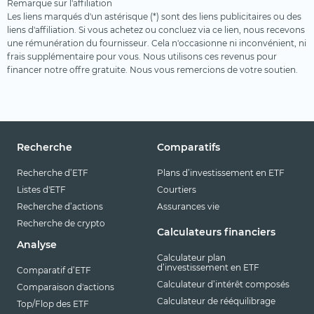
Remarque sur l'affiliation
Les liens marqués d'un astérisque (*) sont des liens publicitaires ou des
liens d'affiliation. Si vous achetez ou concluez via ce lien, nous recevons
une rémunération du fournisseur. Cela n'occasionne ni inconvénient, ni
frais supplémentaire pour vous. Nous utilisons ces revenus pour
financer notre offre gratuite. Nous vous remercions de votre soutien.
Recherche
Comparatifs
Recherche d’ETF
Plans d’investissement en ETF
Listes d'ETF
Courtiers
Recherche d’actions
Assurances vie
Recherche de crypto
Calculateurs financiers
Analyse
Calculateur plan
d’investissement en ETF
Comparatif d’ETF
Calculateur d’intérêt composés
Comparaison d'actions
Calculateur de rééquilibrage
Top/Flop des ETF