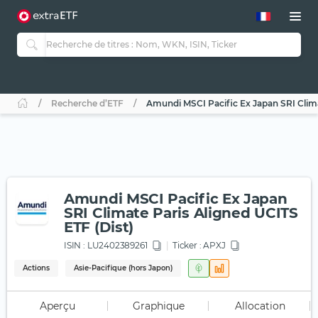
Recherche d’ETF
Amundi MSCI Pacific Ex Japan SRI Clima
Amundi MSCI Pacific Ex Japan
SRI Climate Paris Aligned UCITS
ETF (Dist)
ISIN :
LU2402389261
Ticker :
APXJ
Actions
Asie-Pacifique (hors Japon)
Aperçu
Graphique
Allocation