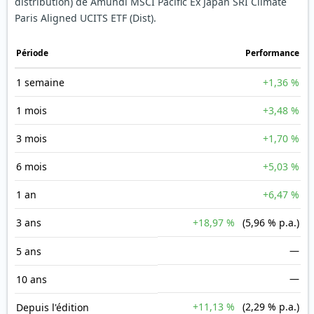
distribution) de Amundi MSCI Pacific Ex Japan SRI Climate
Paris Aligned UCITS ETF (Dist).
Période
Performance
1 semaine
+1,36 %
1 mois
+3,48 %
3 mois
+1,70 %
6 mois
+5,03 %
1 an
+6,47 %
3 ans
+18,97 %
(5,96 % p.a.)
—
5 ans
—
10 ans
+11,13 %
(2,29 % p.a.)
Depuis l'édition