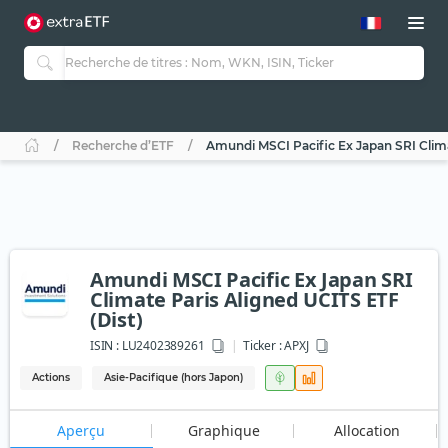
Recherche d’ETF
Amundi MSCI Pacific Ex Japan SRI Clima
Amundi MSCI Pacific Ex Japan SRI
Climate Paris Aligned UCITS ETF
(Dist)
ISIN :
LU2402389261
Ticker :
APXJ
Actions
Asie-Pacifique (hors Japon)
Aperçu
Graphique
Allocation