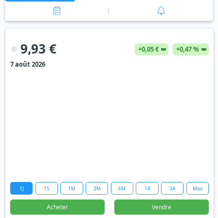
9,93 €
+0,05 €
+0,47 %
7 août 2026
1J
1S
1M
3M
6M
1A
3A
Max
Acheter
Vendre