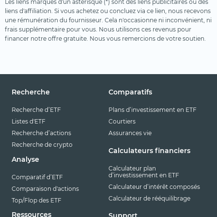
Les liens marqués d'un astérisque (*) sont des liens publicitaires ou des
liens d'affiliation. Si vous achetez ou concluez via ce lien, nous recevons
une rémunération du fournisseur. Cela n'occasionne ni inconvénient, ni
frais supplémentaire pour vous. Nous utilisons ces revenus pour
financer notre offre gratuite. Nous vous remercions de votre soutien.
Recherche
Comparatifs
Recherche d’ETF
Plans d’investissement en ETF
Listes d'ETF
Courtiers
Recherche d’actions
Assurances vie
Recherche de crypto
Calculateurs financiers
Analyse
Calculateur plan
d’investissement en ETF
Comparatif d’ETF
Calculateur d’intérêt composés
Comparaison d'actions
Calculateur de rééquilibrage
Top/Flop des ETF
Ressources
Support