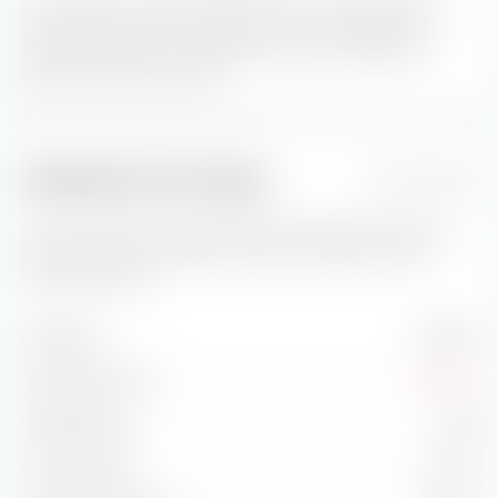
Avec 64,96 %, les actions Blend avec une capitalisation
boursière grandes constituent la plus grande part du
portefeuille.
Les actions Blend sont une combinaison
d'actions Value et Growth
Indicateurs de risque
1 Jahr
Vous trouverez ici des indicateurs de risque importants
concernant Amundi MSCI China ESG Selection Extra
UCITS ETF (Dist).
Volatilité
21,87 %
Drawdown max.
-22,57 %
Sharpe Ratio
0,03
Treynor Ratio
-1,64 %