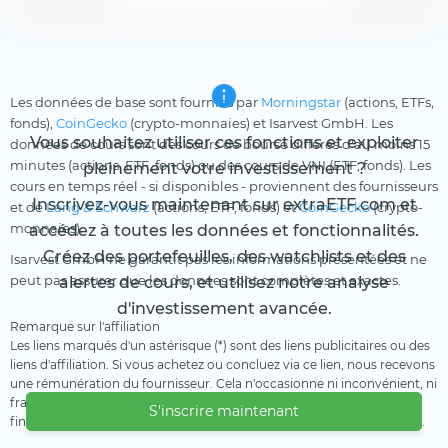
Les données de base sont fournies par
Morningstar
(actions, ETFs,
fonds),
CoinGecko
(crypto-monnaies) et Isarvest GmbH. Les
Vous souhaitez utiliser ces fonctions et exploiter
données de cours sont des cours de bourse différés d'au moins 15
minutes (actions, ETF, fonds) ou des cours de VNI (ETF, fonds). Les
pleinement votre investissement ?
cours en temps réel - si disponibles - proviennent des fournisseurs
Inscrivez-vous maintenant sur extraETF.com et
et de
Lang & Schwarz
(actions, ETF, fonds) et
CoinGecko
(crypto-
monnaies).
accédez à toutes les données et fonctionnalités.
Créez des portefeuilles, des watchlists et des
Isarvest GmbH ne garantit pas les informations présentées et ne
peut pas assurer que les données sont complètes et exactes.
alertes de cours, et utilisez notre analyse
d'investissement avancée.
Remarque sur l'affiliation
Les liens marqués d'un astérisque (*) sont des liens publicitaires ou des
liens d'affiliation. Si vous achetez ou concluez via ce lien, nous recevons
une rémunération du fournisseur. Cela n'occasionne ni inconvénient, ni
frais supplémentaire pour vous. Nous utilisons ces revenus pour
S'inscrire maintenant
financer notre offre gratuite. Nous vous remercions de votre soutien.