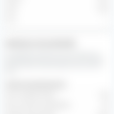
Faible
0,18 %
Micro
—
Indicateurs de portefeuille
Ceci représente les prévisions pour les indicateurs de
portefeuille ainsi que les taux de valeur et de croissance
de Amundi MSCI China ESG Selection Extra UCITS ETF
(Dist).
Indicateurs de portefeuille (prévision)
Ratio cours/bénéfice (PER)
12,94
Ratio cours/valeur comptable (P/B)
1,49