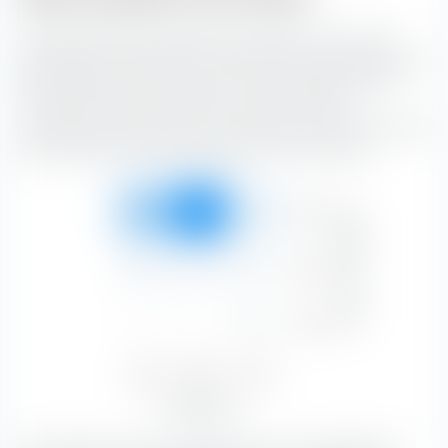
La "Boîte de style de placement extraETF" est un outil
extrêmement utile pour la construction de portefeuille. La
boîte classe le Amundi MSCI China ESG Selection Extra
UCITS ETF (Dist) le long de l'axe vertical selon la
capitalisation boursière, et le long de l'axe horizontal selon
les caractéristiques de substance et de croissance.
Forte
Capitalisation boursière
26,84 %
64,96 %
5,47 %
97,27 %
Moyen
0,93 %
1,13 %
0,49 %
2,55 %
Faible
—
—
0,18 %
0,18 %
Value
Blend
Growth
27,77 %
66,09 %
6,14 %
Type d'actions