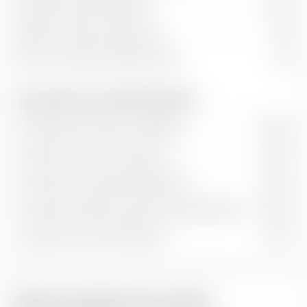
Rendement des dividendes
1,96 %
Rapport prix/flux de trésorerie
11,35
Ratio cours/chiffre d'affaires (P/S)
1,46
Taux de valeur et de croissance (prévision)
Croissance de la valeur comptable
8,92 %
Croissance du flux de trésorerie
10,16 %
Croissance historique des bénéfices
5,84 %
Croissance estimée à long terme des bénéfices
5,38 %
Croissance du chiffre d'affaires
9,71 %
Style de gestion des actions