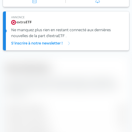
ANNONCE
Ne manquez plus rien en restant connecté aux dernières
nouvelles de la part d'extraETF .
S'inscrire à notre newsletter !
Diversification
Vous trouverez ici le nombre de valeurs composants
l'indice Amundi MSCI China ESG Selection Extra UCITS
ETF (Dist).
Valeurs contenues
167
Positions en actions
167