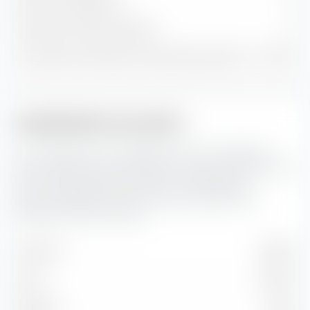
Positions obligataires
0
Trésorerie et autres positions
0
% du patrimoine dans les 10 premières positions
61,79 %
Capitalisation boursière
Ici, vous pouvez voir la répartition en pourcentage du
Amundi MSCI China ESG Selection Extra UCITS ETF (Dist)
selon la capitalisation boursière. La capitalisation
boursière reflète la valeur boursière actuelle d'une
entreprise cotée en bourse.
Très forte
72,89 %
Forte
24,40 %
Moyenne
2,53 %