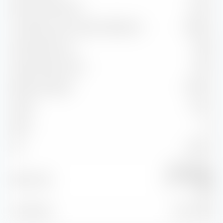
Ratio d'information
0,40 %
Corrélation avec l'indice de référence
98,05 %
Capture Ratio Up
112,87
Capture Ratio Down
105,71
Batting Average
50,00 %
Alpha
2,74 %
Beta
1,11
2
96,13 %
R
Morningstar
Benchmark
China TME NR
USD
À la date du
31 juil. 2026