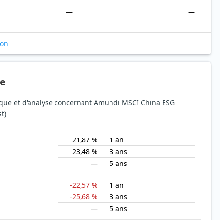
—
—
ion
ue
isque et d'analyse concernant Amundi MSCI China ESG
t)
21,87 %
1 an
23,48 %
3 ans
—
5 ans
-22,57 %
1 an
-25,68 %
3 ans
—
5 ans