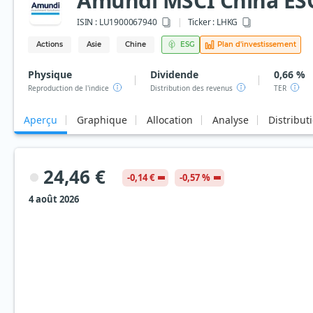
Amundi MSCI China ESG 
ISIN :
LU1900067940
Ticker :
LHKG
Actions
Asie
Chine
ESG
Plan d'investissement
Physique
Dividende
0,66 %
Reproduction de l'indice
Distribution des revenus
TER
Aperçu
Graphique
Allocation
Analyse
Distribut
24,46 €
-0,14 €
-0,57 %
4 août 2026