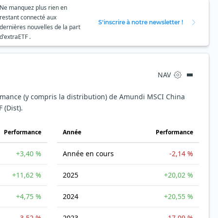
Ne manquez plus rien en
restant connecté aux
S'inscrire à notre newsletter !
dernières nouvelles de la part
d'extraETF .
NAV
ormance (y compris la distribution) de Amundi MSCI China
 (Dist).
Performance
Année
Performance
+3,40 %
Année en cours
-2,14 %
+11,62 %
2025
+20,02 %
+4,75 %
2024
+20,55 %
-3,52 %
2023
-17,09 %