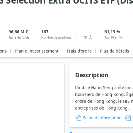
Selection Extra UCITS ETF (Dis
96,66 M €
167
—
61,13 %
Taille du fonds
Nombre de positions
TD
Top 10 en %
ions
Plan d'investissement
Frais d'ordre
Plus de détails
Description
L'indice Hang Seng a été lan
boursiers de Hong Kong. Éga
ordre de Hong Kong, le HIS 
entreprises de Hong Kong.
Fiche d'information