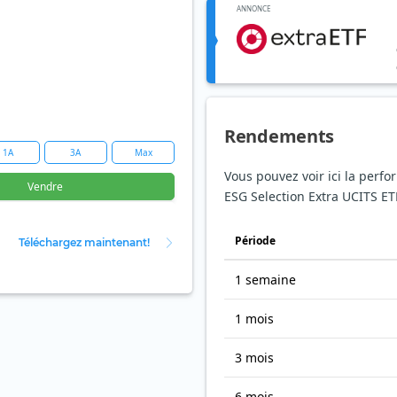
ANNONCE
Rendements
1A
3A
Max
Vous pouvez voir ici la perf
Vendre
ESG Selection Extra UCITS ETF
Période
Téléchargez maintenant!
1 semaine
1 mois
3 mois
6 mois