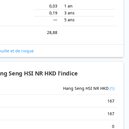
0,03
1 an
0,19
3 ans
—
5 ans
28,88
uille et de risque
ng Seng HSI NR HKD l'indice
Hang Seng HSI NR HKD
(1)
167
167
0