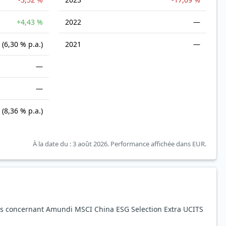
+4,43 %
2022
—
(6,30 % p.a.)
2021
—
—
—
(8,36 % p.a.)
À la date du : 3 août 2026.
Performance affichée dans EUR.
s concernant Amundi MSCI China ESG Selection Extra UCITS