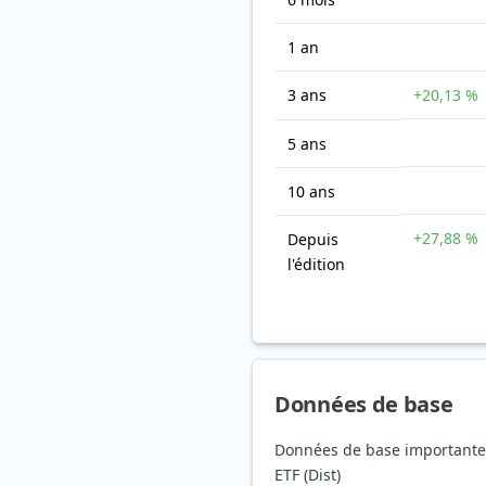
1 an
3 ans
+20,13 %
5 ans
10 ans
+27,88 %
Depuis
l'édition
Données de base
Données de base importante
ETF (Dist)