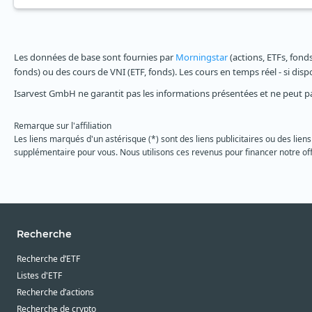
Les données de base sont fournies par
Morningstar
(actions, ETFs, fond
fonds) ou des cours de VNI (ETF, fonds). Les cours en temps réel - si dis
Isarvest GmbH ne garantit pas les informations présentées et ne peut p
Remarque sur l'affiliation
Les liens marqués d'un astérisque (*) sont des liens publicitaires ou des liens
supplémentaire pour vous. Nous utilisons ces revenus pour financer notre off
Recherche
Recherche d’ETF
Listes d'ETF
Recherche d’actions
Recherche de crypto