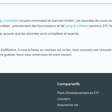
s),
CoinGecko
(crypto-monnaies) et Isarvest GmbH. Les données de cours sont
ponibles - proviennent des fournisseurs et de
Lang & Schwarz
(actions, ETF, f
as assurer que les données sont complètes et exactes.
 d'affiliation. Si vous achetez ou concluez via ce lien, nous recevons une rémunéra
re gratuite. Nous vous remercions de votre soutien.
Comparatifs
Plans d’investissement en ETF
Courtiers
Assurances vie