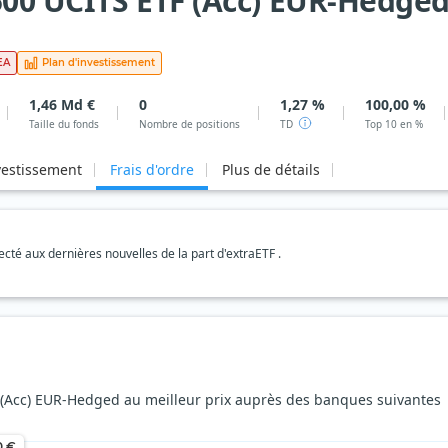
500 UCITS ETF (Acc) EUR-Hedge
EA
Plan d'investissement
1,46 Md €
0
1,27 %
100,00 %
Taille du fonds
Nombre de positions
TD
Top 10 en %
vestissement
Frais d'ordre
Plus de détails
té aux dernières nouvelles de la part d'extraETF .
 (Acc) EUR-Hedged au meilleur prix auprès des banques suivantes
0 €