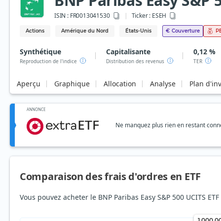
BNP Paribas Easy S&P 
ISIN :
FR0013041530
Ticker :
ESEH
Actions
Amérique du Nord
États-Unis
€
Couverture
P
Synthétique
Capitalisante
0,12 %
Reproduction de l'indice
Distribution des revenus
TER
Aperçu
Graphique
Allocation
Analyse
Plan d'in
ANNONCE
Ne manquez plus rien en restant connec
Comparaison des frais d'ordres en ETF
Vous pouvez acheter le BNP Paribas Easy S&P 500 UCITS ETF
1 000,0