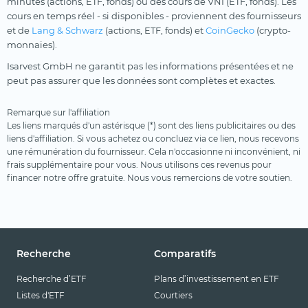
minutes (actions, ETF, fonds) ou des cours de VNI (ETF, fonds). Les
cours en temps réel - si disponibles - proviennent des fournisseurs
et de
Lang & Schwarz
(actions, ETF, fonds) et
CoinGecko
(crypto-
monnaies).
Isarvest GmbH ne garantit pas les informations présentées et ne
peut pas assurer que les données sont complètes et exactes.
Remarque sur l'affiliation
Les liens marqués d'un astérisque (*) sont des liens publicitaires ou des
liens d'affiliation. Si vous achetez ou concluez via ce lien, nous recevons
une rémunération du fournisseur. Cela n'occasionne ni inconvénient, ni
frais supplémentaire pour vous. Nous utilisons ces revenus pour
financer notre offre gratuite. Nous vous remercions de votre soutien.
Recherche
Comparatifs
Recherche d’ETF
Plans d’investissement en ETF
Listes d'ETF
Courtiers