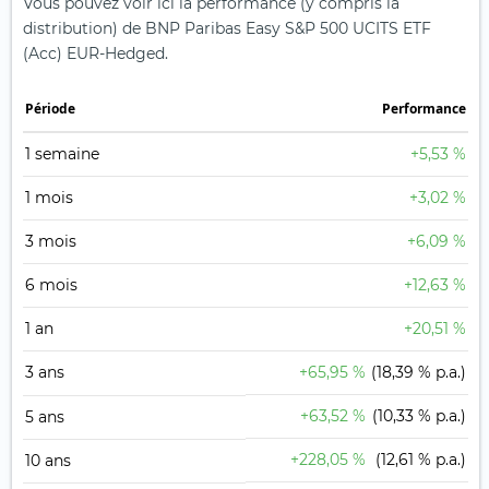
Vous pouvez voir ici la performance (y compris la
distribution) de BNP Paribas Easy S&P 500 UCITS ETF
(Acc) EUR-Hedged.
Période
Performance
1 semaine
+5,53 %
1 mois
+3,02 %
3 mois
+6,09 %
6 mois
+12,63 %
1 an
+20,51 %
3 ans
+65,95 %
(18,39 % p.a.)
+63,52 %
(10,33 % p.a.)
5 ans
+228,05 %
(12,61 % p.a.)
10 ans