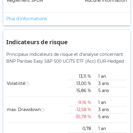
Règlement SFDR
Aucune information
Plus d'informations
Indicateurs de risque
Principaux indicateurs de risque et d'analyse concernant
BNP Paribas Easy S&P 500 UCITS ETF (Acc) EUR-Hedged
13,11 %
1 an
Volatilité
13,00 %
3 ans
15,86 %
5 ans
-9,16 %
1 an
max. Drawdown
-12,58 %
3 ans
-35,78 %
5 ans
0,78
1 an