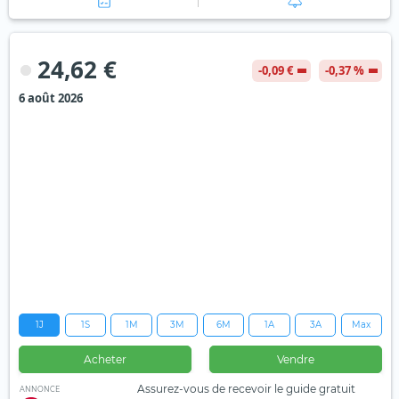
24,62 €
-0,09 €
-0,37 %
6 août 2026
1J
1S
1M
3M
6M
1A
3A
Max
Acheter
Vendre
Assurez-vous de recevoir le guide gratuit
ANNONCE