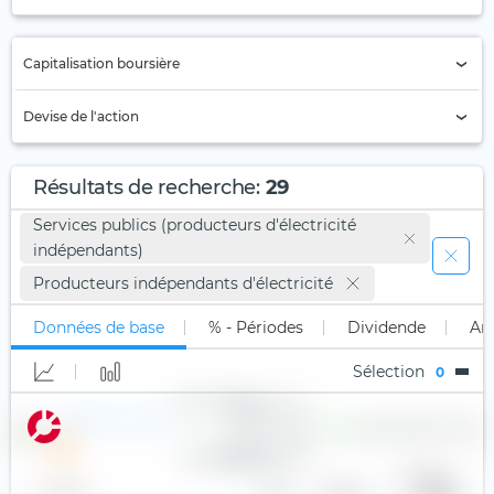
Annuelle (8)
Capitalisation boursière
Semi-annuelle (9)
Trimestrielle (7)
Supérieur à 1 milliard
Devise de l'action
Mensuelle
Supérieur à 50 milliards
ARS
Bimensuelle
Supérieur à 100 milliards
Résultats de recherche
:
29
AUD (1)
Quadrimestriel
Supérieur à 250 milliards
Services publics (producteurs d'électricité
BGN
indépendants)
Autre (5)
BRL
Producteurs indépendants d'électricité
CAD (3)
Données de base
% - Périodes
Dividende
An
CHF
Sélection
0
CLP
CNY (4)
Constellation Energy
11,80 $
0,59 %
80,7
233,2
COP
Bénéfice
Nom
Pays
Secteur
par