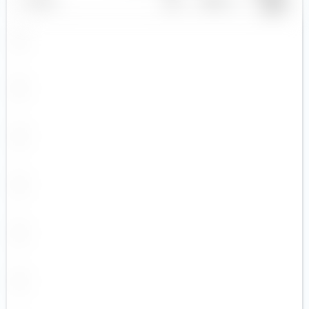
CZK
action
DKK
EGP
EUR (4)
GBP (1)
GEL
HKD (2)
HUF
IDR
ILS
INR
ISK
JPY (1)
KRW