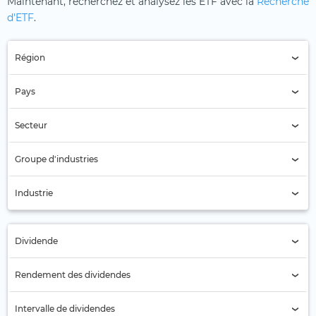
Maintenant, recherchez et analysez les ETF avec la
Recherche
d'ETF
.
Région
Région (Tous)
Pays
Pays (Tous)
Secteur
Secteur (Tous)
Groupe d'industries
Services publics (producteurs d'électricité indépendants
Industrie
Producteurs indépendants d'électricité (29)
Dividende
Tous
Rendement des dividendes
Non (9)
Intervalle de dividendes
Oui (20)