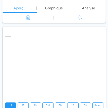
Aperçu
Graphique
Analyse
—
1J
1S
1M
3M
6M
1A
3A
Max