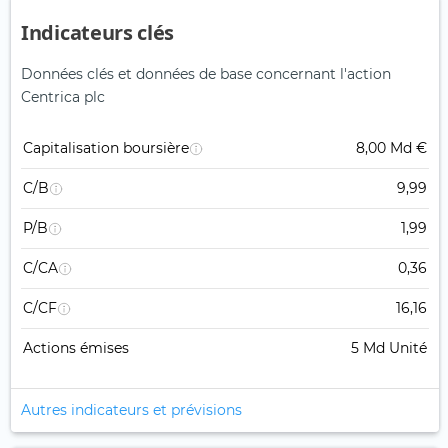
Indicateurs clés
Données clés et données de base concernant l'action
Centrica plc
Capitalisation boursière
8,00 Md €
C/B
9,99
P/B
1,99
C/CA
0,36
C/CF
16,16
Actions émises
5 Md Unité
Autres indicateurs et prévisions