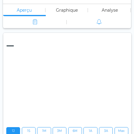
Aperçu
Graphique
Analyse
—
1J
1S
1M
3M
6M
1A
3A
Max