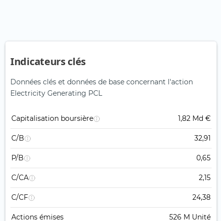
Indicateurs clés
Données clés et données de base concernant l'action
Electricity Generating PCL
Capitalisation boursière
1,82 Md €
C/B
32,91
P/B
0,65
C/CA
2,15
C/CF
24,38
Actions émises
526 M Unité