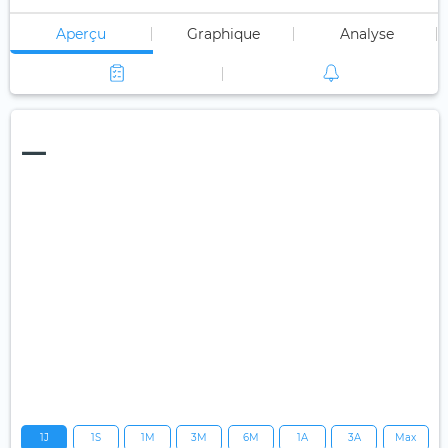
Aperçu
Graphique
Analyse
—
1J
1S
1M
3M
6M
1A
3A
Max