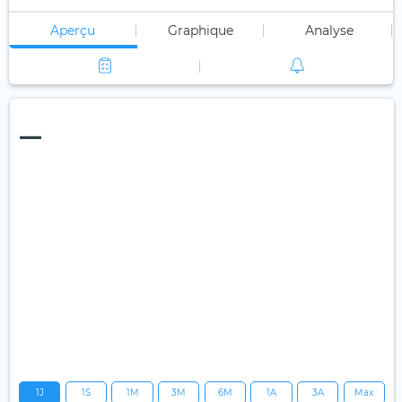
Aperçu
Graphique
Analyse
—
1J
1S
1M
3M
6M
1A
3A
Max