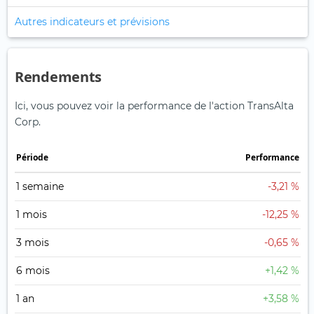
Autres indicateurs et prévisions
Rendements
Ici, vous pouvez voir la performance de l'action TransAlta
Corp.
Période
Performance
1 semaine
-3,21 %
1 mois
-12,25 %
3 mois
-0,65 %
6 mois
+1,42 %
1 an
+3,58 %