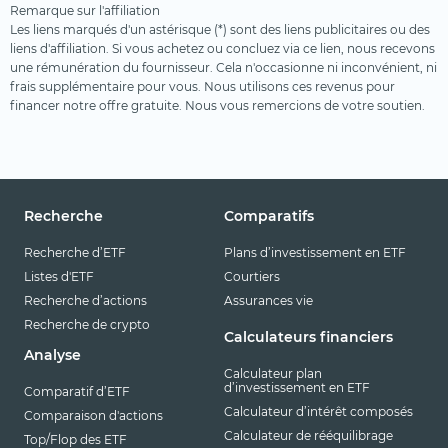
Remarque sur l'affiliation
Les liens marqués d'un astérisque (*) sont des liens publicitaires ou des
liens d'affiliation. Si vous achetez ou concluez via ce lien, nous recevons
une rémunération du fournisseur. Cela n'occasionne ni inconvénient, ni
frais supplémentaire pour vous. Nous utilisons ces revenus pour
financer notre offre gratuite. Nous vous remercions de votre soutien.
Recherche
Comparatifs
Recherche d’ETF
Plans d’investissement en ETF
Listes d'ETF
Courtiers
Recherche d’actions
Assurances vie
Recherche de crypto
Calculateurs financiers
Analyse
Calculateur plan
d’investissement en ETF
Comparatif d’ETF
Calculateur d’intérêt composés
Comparaison d'actions
Calculateur de rééquilibrage
Top/Flop des ETF