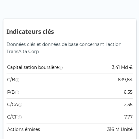
Indicateurs clés
Données clés et données de base concernant l'action
TransAlta Corp
Capitalisation boursière
3,41 Md €
C/B
839,84
P/B
6,55
C/CA
2,35
C/CF
7,77
Actions émises
316 M Unité