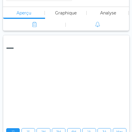
Aperçu
Graphique
Analyse
—
1J
1S
1M
3M
6M
1A
3A
Max