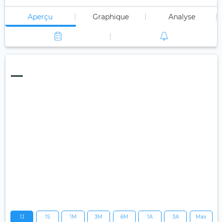
Aperçu
Graphique
Analyse
—
1J
1S
1M
3M
6M
1A
3A
Max