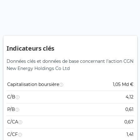
Indicateurs clés
Données clés et données de base concernant l'action CGN
New Energy Holdings Co Ltd
Capitalisation boursière
1,05 Md €
C/B
4,12
P/B
0,61
C/CA
0,67
C/CF
1,41