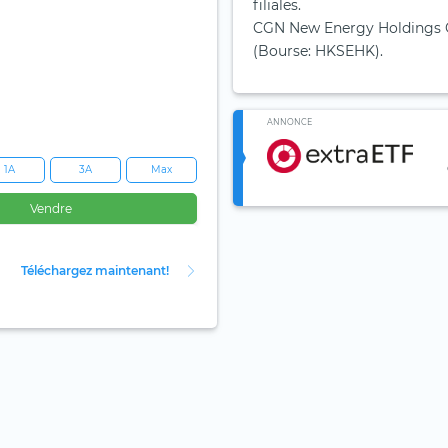
filiales.
CGN New Energy Holdings Co
(Bourse: HKSEHK).
ANNONCE
1A
3A
Max
Vendre
Téléchargez maintenant!