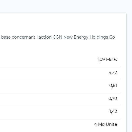
 base concernant l'action CGN New Energy Holdings Co
1,09 Md €
4,27
0,61
0,70
1,42
4 Md Unité