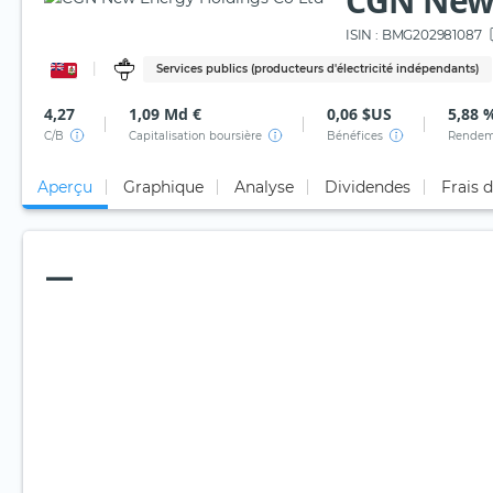
CGN New 
ISIN :
BMG202981087
Services publics (producteurs d'électricité indépendants)
4,27
1,09 Md €
0,06 $US
5,88 
C/B
Capitalisation boursière
Bénéfices
Rendem
Aperçu
Graphique
Analyse
Dividendes
Frais 
—