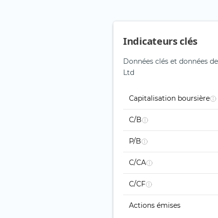
Indicateurs clés
Données clés et données de
Ltd
Capitalisation boursière
C/B
P/B
C/CA
C/CF
Actions émises