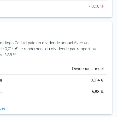
-10,08 %
ldings Co Ltd paie un dividende annuel.
Avec un
de 0,014 €, le rendement du dividende par rapport au
de 5,88 %.
Dividende annuel
u)
0,014 €
s
5,88 %
ques