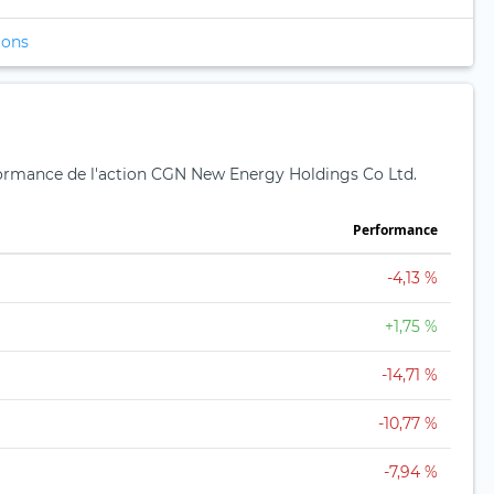
ions
rformance de l'action CGN New Energy Holdings Co Ltd.
Performance
-4,13 %
+1,75 %
-14,71 %
-10,77 %
-7,94 %