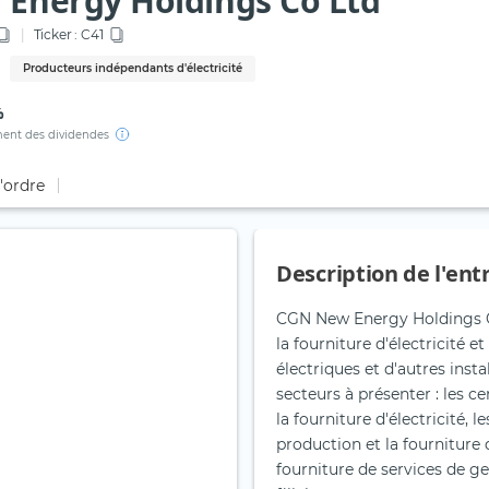
Energy Holdings Co Ltd
Ticker :
C41
Producteurs indépendants d'électricité
%
ent des dividendes
d'ordre
Description de l'ent
CGN New Energy Holdings Co 
la fourniture d'électricité e
électriques et d'autres inst
secteurs à présenter : les 
la fourniture d'électricité,
production et la fourniture 
fourniture de services de ge